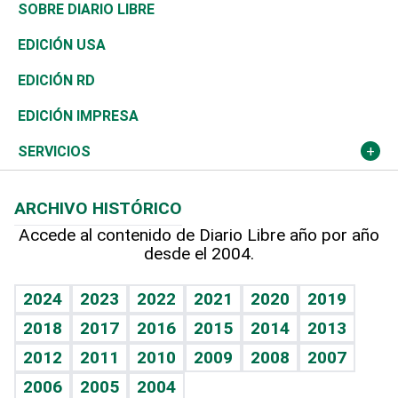
José Boquete
Asia
Consumo
Belleza
Golf
De buena tinta
Clima
Mundo
SOBRE DIARIO LIBRE
Reportajes
África
Vivienda
Buena Vida
Ciclismo
En Directo
Tecnología
Economía
EDICIÓN USA
Ocenanía
Telecom.
Sociales
Tenis
El Espía
Historia
Revista
EDICIÓN RD
Caribe
Global y variable
Novedades
Olimpismo
Noticiero Poteleche
Martes de tecnología
Deportes
EDICIÓN IMPRESA
Resto del mundo
Economía personal
Podcast Arte Libre
Más deportes
Columnistas
Cambio climático
Opinión
SERVICIOS
Macroeconomía
Mi mascota
Resultados deportivos
Lecturas
Planeta
Efemérides
ARCHIVO HISTÓRICO
Hablando con el pediatra
Línea de hit
Más firmas
Hecho en casa
Cumpleaños
Accede al contenido de Diario Libre año por año
desde el 2004.
Diario de nutrición
BRV
Mundo gamer
RSS
Vida y familia
TBT Deportivo
Guía del dinero
Horóscopos
2024
2023
2022
2021
2020
2019
Eñe
2018
2017
2016
2015
2014
2013
Crucigramas
2012
2011
2010
2009
2008
2007
Celebrando la vida
2006
2005
2004
Sin complejos