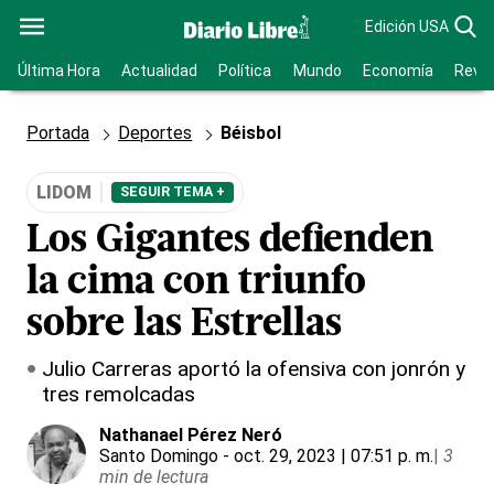
Edición USA
Última Hora
Actualidad
Política
Mundo
Economía
Revis
Portada
Deportes
Béisbol
LIDOM
SEGUIR TEMA +
Los Gigantes defienden
la cima con triunfo
sobre las Estrellas
Julio Carreras aportó la ofensiva con jonrón y
tres remolcadas
Nathanael Pérez Neró
Santo Domingo
- oct. 29, 2023 | 07:51 p. m.
|
3
min de lectura