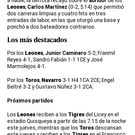
a nadie, la derrota recayó sobre el
abridor
de los
Leones
,
Carlos Martínez
(0-2, 5.14) que permitió
dos carreras limpias y cuatro hits en tres
entradas de labor, en las que otorgó una base y
ponchó a dos bateadores contrarios.
Los más destacados
Por los
Leones
,
Junior Caminero
5-2; Franmil
Reyes 4-1, Sandro Fabián 1-1 1CE y José
Marmolejos 4-1.
Por los
Toros
,
Navarro
3-1 H4 1CA 2CE; Engel
Beltré 3-2 y Gustavo Núñez 3-1 2CA.
Próximos
partidos
Los
Leones
reciben a los
Tigres
del Licey en el
estadio Quisqueya a partir de las 7:15 de la noche
este jueves, mientras que los
Toros
descansan
este jueves y reciben a los
Tigres
en el Francisco