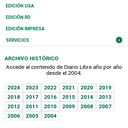
Reportajes
África
Vivienda
Buena Vida
Ciclismo
En Directo
Tecnología
Economía
EDICIÓN USA
Ocenanía
Telecom.
Sociales
Tenis
El Espía
Historia
Revista
EDICIÓN RD
Caribe
Global y variable
Novedades
Olimpismo
Noticiero Poteleche
Martes de tecnología
Deportes
EDICIÓN IMPRESA
Resto del mundo
Economía personal
Podcast Arte Libre
Más deportes
Columnistas
Cambio climático
Opinión
SERVICIOS
Macroeconomía
Mi mascota
Resultados deportivos
Lecturas
Planeta
Efemérides
ARCHIVO HISTÓRICO
Hablando con el pediatra
Línea de hit
Más firmas
Hecho en casa
Cumpleaños
Accede al contenido de Diario Libre año por año
desde el 2004.
Diario de nutrición
BRV
Mundo gamer
RSS
Vida y familia
TBT Deportivo
Guía del dinero
Horóscopos
2024
2023
2022
2021
2020
2019
Eñe
2018
2017
2016
2015
2014
2013
Crucigramas
2012
2011
2010
2009
2008
2007
Celebrando la vida
2006
2005
2004
Sin complejos