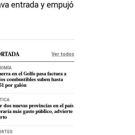
tava entrada y empujó
Ver todos
ORTADA
NOMÍA
uerra en el Golfo pasa factura a
los combustibles suben hasta
1 por galón
TICA
r dos nuevas provincias en el país
raría más gasto público, advierte
rto
ORTES