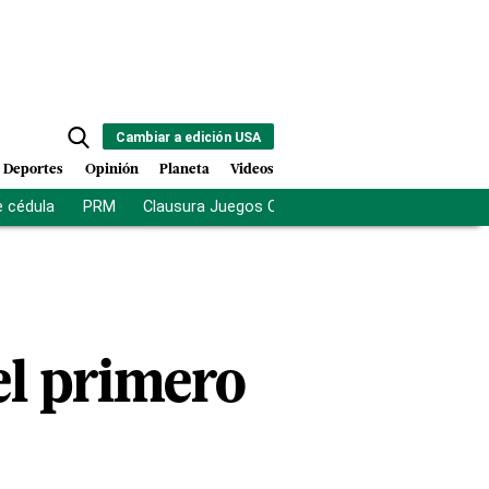
Cambiar a edición USA
Deportes
Opinión
Planeta
Videos
e cédula
PRM
Clausura Juegos Centroamericanos
De la Es
el primero