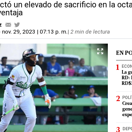
ctó un elevado de sacrificio en la oc
ventaja
z
-
nov. 29, 2023 | 07:13 p. m.
|
2 min de lectura
EN P
ECO
La g
RD: 
RD$5
POLÍ
Crea
gene
expe
DEP