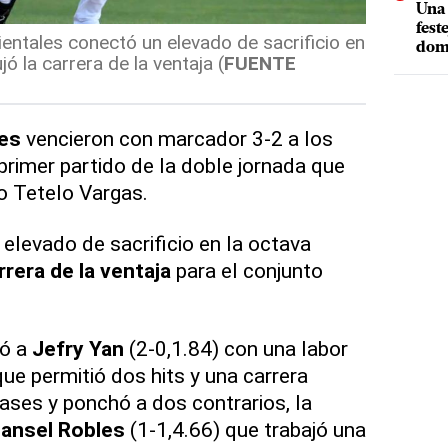
Una 
fest
ientales conectó un elevado de sacrificio en
dom
ó la carrera de la ventaja (
FUENTE
les
vencieron con marcador 3-2 a los
primer partido de la doble jornada que
io Tetelo Vargas.
elevado de sacrificio en la octava
rrera de la ventaja
para el conjunto
ió a
Jefry Yan
(2-0,1.84) con una labor
ue permitió dos hits y una carrera
bases y ponchó a dos contrarios, la
ansel Robles
(1-1,4.66) que trabajó una