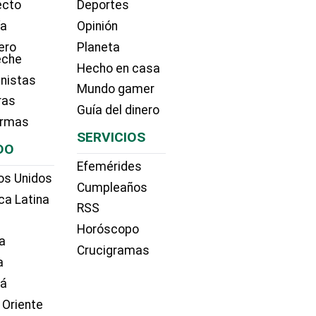
ecto
Deportes
ía
Opinión
ero
Planeta
eche
Hecho en casa
nistas
Mundo gamer
ras
Guía del dinero
irmas
SERVICIOS
DO
Efemérides
os Unidos
Cumpleaños
ca Latina
RSS
Horóscopo
a
Crucigramas
a
dá
 Oriente