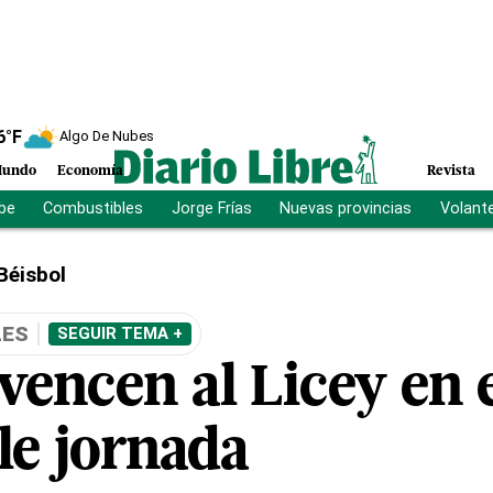
6
°F
Algo De Nubes
undo
Economía
Revista
ibe
Combustibles
Jorge Frías
Nuevas provincias
Volant
Béisbol
LES
SEGUIR TEMA +
 vencen al Licey en 
le jornada