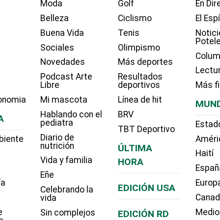
Moda
Golf
En Dir
Belleza
Ciclismo
El Esp
Buena Vida
Tenis
Notici
Potel
Sociales
Olimpismo
Colum
Novedades
Más deportes
Lectu
Podcast Arte
Resultados
Libre
deportivos
Más f
onomia
Mi mascota
Línea de hit
MUN
Hablando con el
BRV
A
pediatra
Estad
TBT Deportivo
Diario de
biente
Améri
nutrición
ÚLTIMA
Haití
Vida y familia
HORA
Españ
Eñe
ía
Europ
EDICIÓN USA
Celebrando la
Cana
vida
e
Medio
Sin complejos
EDICIÓN RD