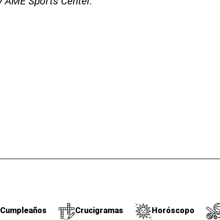
y AME Sports Center.
Cumpleaños
Crucigramas
Horóscopo