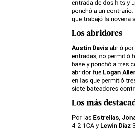
entrada de dos hits y u
ponchó a un contrario. 
que trabajó la novena s
Los abridores
Austin Davis
abrió por 
entradas, no permitió hi
base y ponchó a tres co
abridor fue
Logan Alle
en las que permitió tre
siete bateadores contr
Los más destaca
Por las
Estrellas
,
Jona
4-2 1CA y
Lewin Díaz
3