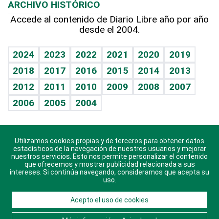
ARCHIVO HISTÓRICO
Hablando con el pediatra
Línea de hit
Más firmas
Hecho en casa
Cumpleaños
Accede al contenido de Diario Libre año por año
desde el 2004.
Diario de nutrición
BRV
Mundo gamer
RSS
Vida y familia
TBT Deportivo
Guía del dinero
Horóscopos
2024
2023
2022
2021
2020
2019
Eñe
2018
2017
2016
2015
2014
2013
Crucigramas
2012
2011
2010
2009
2008
2007
Celebrando la vida
2006
2005
2004
Sin complejos
En pocas palabras
Utilizamos cookies propias y de terceros para obtener datos
Descarga nuestras aplicaciones para Android, iOS y
Escuchando al corazón
estadísticos de la navegación de nuestros usuarios y mejorar
sistema Huawei.
nuestros servicios. Esto nos permite personalizar el contenido
que ofrecemos y mostrar publicidad relacionada a sus
Economía Personal
intereses. Si continúa navegando, consideramos que acepta su
uso.
Consulta Libre
Acepto el uso de cookies
© 2021 Diario Libre, todos los derechos reservados.