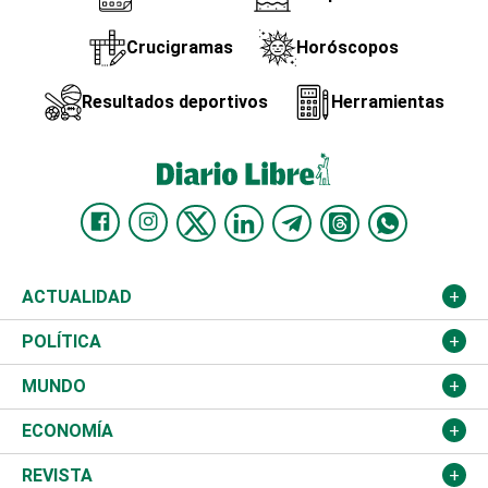
Crucigramas
Horóscopos
Resultados deportivos
Herramientas
ACTUALIDAD
Nacional
POLÍTICA
Ciudad
Partidos
MUNDO
Educación
JCE
Estados Unidos
ECONOMÍA
Salud
TSE
América Latina
Finanzas
REVISTA