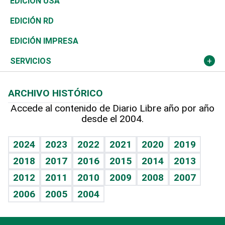
Tecnología
Economía
EDICIÓN USA
Ocenanía
Telecom.
Sociales
Tenis
El Espía
Historia
Revista
EDICIÓN RD
Caribe
Global y variable
Novedades
Olimpismo
Noticiero Poteleche
Martes de tecnología
Deportes
EDICIÓN IMPRESA
Resto del mundo
Economía personal
Podcast Arte Libre
Más deportes
Columnistas
Cambio climático
Opinión
SERVICIOS
Macroeconomía
Mi mascota
Resultados deportivos
Lecturas
Planeta
Efemérides
ARCHIVO HISTÓRICO
Hablando con el pediatra
Línea de hit
Más firmas
Hecho en casa
Cumpleaños
Accede al contenido de Diario Libre año por año
desde el 2004.
Diario de nutrición
BRV
Mundo gamer
RSS
Vida y familia
TBT Deportivo
Guía del dinero
Horóscopos
2024
2023
2022
2021
2020
2019
Eñe
2018
2017
2016
2015
2014
2013
Crucigramas
2012
2011
2010
2009
2008
2007
Celebrando la vida
2006
2005
2004
Sin complejos
En pocas palabras