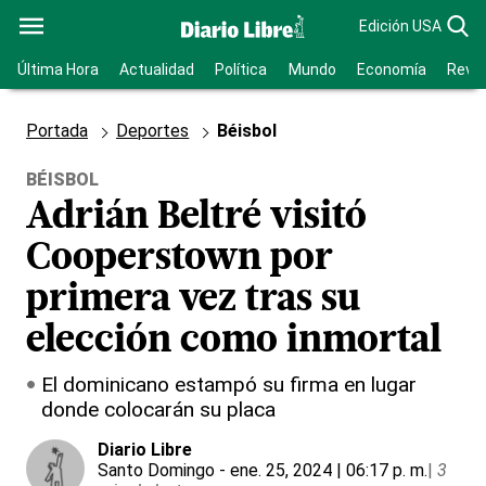
Edición USA
Última Hora
Actualidad
Política
Mundo
Economía
Revis
Portada
Deportes
Béisbol
BÉISBOL
Adrián Beltré visitó
Cooperstown por
primera vez tras su
elección como inmortal
El dominicano estampó su firma en lugar
donde colocarán su placa
Diario Libre
Santo Domingo
- ene. 25, 2024 | 06:17 p. m.
|
3