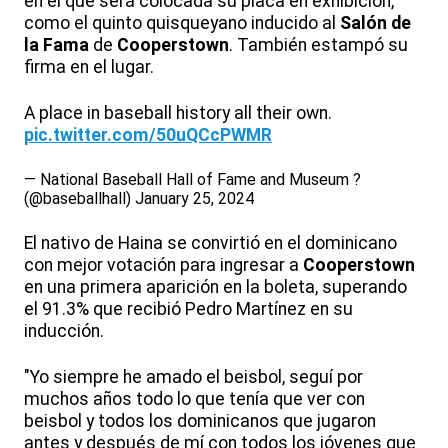
en el que será colocada su placa en exhibición,
como el quinto quisqueyano inducido al
Salón de
la Fama
de
Cooperstown
. También estampó su
firma en el lugar.
A place in baseball history all their own.
pic.twitter.com/50uQCcPWMR
— National Baseball Hall of Fame and Museum ?
(@baseballhall)
January 25, 2024
El nativo de Haina se convirtió en el dominicano
con mejor votación para ingresar a
Cooperstown
en una primera aparición en la boleta, superando
el 91.3% que recibió Pedro Martínez en su
inducción.
"Yo siempre he amado el beisbol, seguí por
muchos años todo lo que tenía que ver con
beisbol y todos los dominicanos que jugaron
antes y después de mí con todos los jóvenes que