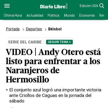
Edición USA
Última Hora
Actualidad
Política
Mundo
Economía
Revis
Portada
Deportes
Béisbol
SERIE DEL CARIBE
SEGUIR TEMA +
VIDEO | Andy Otero está
listo para enfrentar a los
Naranjeros de
Hermosillo
El conjunto azul logró una importante victoria
ante Criollos de Caguas en la jornada del
sábado