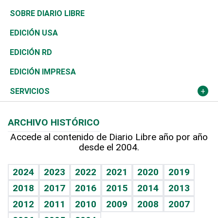
José Boquete
Asia
Consumo
Belleza
Golf
De buena tinta
Clima
Mundo
SOBRE DIARIO LIBRE
Reportajes
África
Vivienda
Buena Vida
Ciclismo
En Directo
Tecnología
Economía
EDICIÓN USA
Ocenanía
Telecom.
Sociales
Tenis
El Espía
Historia
Revista
EDICIÓN RD
Caribe
Global y variable
Novedades
Olimpismo
Noticiero Poteleche
Martes de tecnología
Deportes
EDICIÓN IMPRESA
Resto del mundo
Economía personal
Podcast Arte Libre
Más deportes
Columnistas
Cambio climático
Opinión
SERVICIOS
Macroeconomía
Mi mascota
Resultados deportivos
Lecturas
Planeta
Efemérides
ARCHIVO HISTÓRICO
Hablando con el pediatra
Línea de hit
Más firmas
Hecho en casa
Cumpleaños
Accede al contenido de Diario Libre año por año
desde el 2004.
Diario de nutrición
BRV
Mundo gamer
RSS
Vida y familia
TBT Deportivo
Guía del dinero
Horóscopos
2024
2023
2022
2021
2020
2019
Eñe
2018
2017
2016
2015
2014
2013
Crucigramas
2012
2011
2010
2009
2008
2007
Celebrando la vida