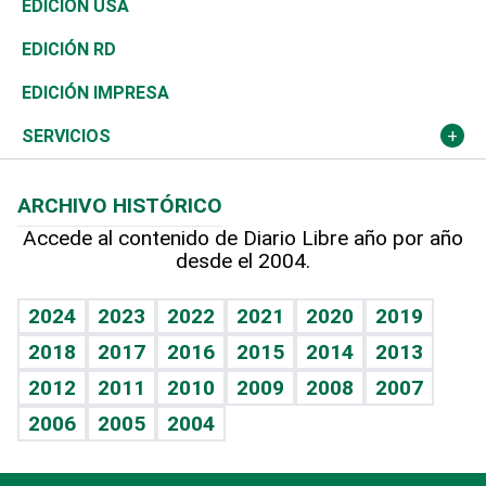
Vivienda
Buena Vida
Ciclismo
En Directo
Tecnología
Economía
EDICIÓN USA
Ocenanía
Telecom.
Sociales
Tenis
El Espía
Historia
Revista
EDICIÓN RD
Caribe
Global y variable
Novedades
Olimpismo
Noticiero Poteleche
Martes de tecnología
Deportes
EDICIÓN IMPRESA
Resto del mundo
Economía personal
Podcast Arte Libre
Más deportes
Columnistas
Cambio climático
Opinión
SERVICIOS
Macroeconomía
Mi mascota
Resultados deportivos
Lecturas
Planeta
Efemérides
ARCHIVO HISTÓRICO
Hablando con el pediatra
Línea de hit
Más firmas
Hecho en casa
Cumpleaños
Accede al contenido de Diario Libre año por año
desde el 2004.
Diario de nutrición
BRV
Mundo gamer
RSS
Vida y familia
TBT Deportivo
Guía del dinero
Horóscopos
2024
2023
2022
2021
2020
2019
Eñe
2018
2017
2016
2015
2014
2013
Crucigramas
2012
2011
2010
2009
2008
2007
Celebrando la vida
2006
2005
2004
Sin complejos
En pocas palabras