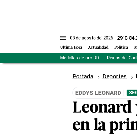
29
°C
84.
08 de agosto del 2026
Última Hora
Actualidad
Política
M
Medallas de oro RD
Reinas del Car
Portada
Deportes
EDDYS LEONARD
SE
Leonard 
en la pr