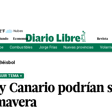
2
°F
Nubes
undo
Economía
Revista
ibe
Combustibles
Jorge Frías
Nuevas provincias
Volant
Béisbol
GUIR TEMA +
y Canario podrían 
imavera