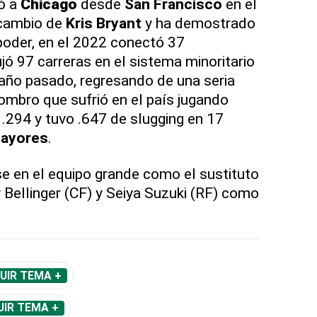
ó a
Chicago
desde
San Francisco
en el
 cambio de
Kris Bryant
y ha demostrado
poder, en el 2022 conectó 37
ó 97 carreras en el sistema minoritario
 año pasado, regresando de una seria
 hombro que sufrió en el país jugando
 .294 y tuvo .647 de slugging en 17
ayores
.
e en el equipo grande como el sustituto
 Bellinger (CF) y Seiya Suzuki (RF) como
UIR TEMA +
UIR TEMA +