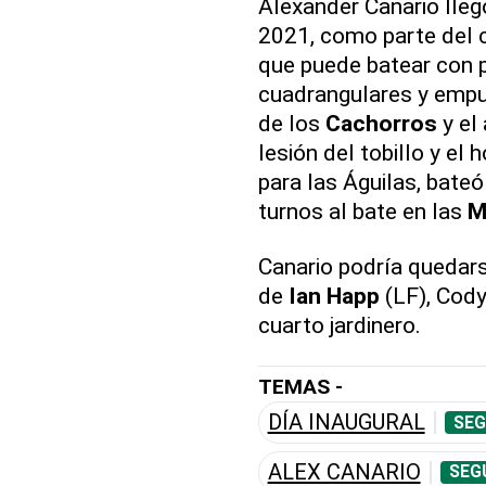
Alexander Canario lleg
2021, como parte del
que puede batear con 
cuadrangulares y empuj
de los
Cachorros
y el
lesión del tobillo y el
para las Águilas, bateó
turnos al bate en las
M
Canario podría quedars
de
Ian Happ
(LF), Cody
cuarto jardinero.
TEMAS -
DÍA INAUGURAL
SEG
ALEX CANARIO
SEG