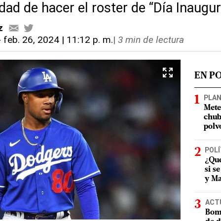
ad de hacer el roster de “Día Inaugur
z
-
feb. 26, 2024 | 11:12 p. m.
|
3 min de lectura
EN P
PLA
Mete
chub
polv
POLÍ
¿Qué
si s
y Ma
ACT
Bomb