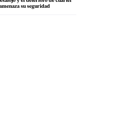
esalojo y el deterioro de cuartel
amenaza su seguridad