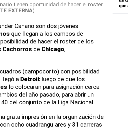
de d
ario tienen oportunidad de hacer el roster
que 
TE EXTERNA
)
ander Canario son dos jóvenes
nos
que llegan a los campos de
osibilidad de hacer el roster de los
s
Cachorros
de
Chicago
,
 cuadros (campocorto) con posibilidad
s llegó a
Detroit
luego de que los
les
lo colocaran para asignación cerca
ambios del año pasado, para abrir un
 40 del conjunto de la Liga Nacional.
a grata impresión en la organización de
2 con ocho cuadrangulares y 31 carreras