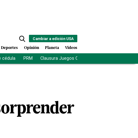
Cambiar a edición USA
Deportes
Opinión
Planeta
Videos
e cédula
PRM
Clausura Juegos Centroamericanos
De la Es
sorprender