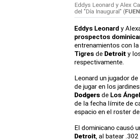
Eddys Leonard y Alex Can
del "Día Inaugural" (
FUEN
Eddys Leonard
y Alex
prospectos
dominica
entrenamientos con la p
Tigres
de
Detroit
y lo
respectivamente.
Leonard un jugador de
de jugar en los jardine
Dodgers
de
Los Ánge
de la fecha límite de c
espacio en el roster de
El dominicano causó un
Detroit
, al batear .30