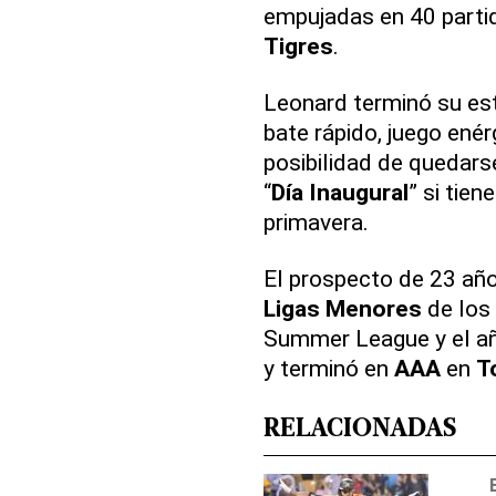
empujadas en 40 part
Tigres
.
Leonard terminó su es
bate rápido, juego enérg
posibilidad de quedars
“
Día Inaugural
” si tie
primavera.
El prospecto de 23 año
Ligas Menores
de los
Summer League y el añ
y terminó en
AAA
en
T
RELACIONADAS