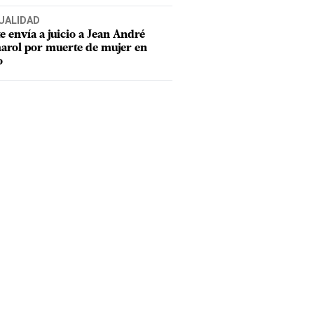
UALIDAD
e envía a juicio a Jean André
rol por muerte de mujer en
o