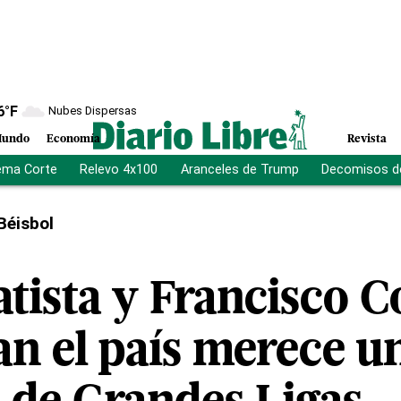
6
°F
Nubes Dispersas
undo
Economía
Revista
ema Corte
Relevo 4x100
Aranceles de Trump
Decomisos d
Béisbol
atista y Francisco 
an el país merece u