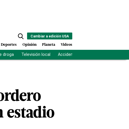
Cambiar a edición USA
Deportes
Opinión
Planeta
Videos
e droga
Televisión local
Accidente Los Ríos
Fuerza antipand
Cordero
n estadio