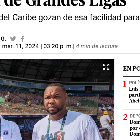
l de Grandes Ligas
del Caribe gozan de esa facilidad para 
 G.
-
mar. 11, 2024 | 03:20 p. m.
|
4 min de lectura
EN P
POLÍ
Luis
part
Abel
DEP
Domi
por 
Dom