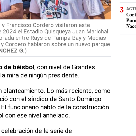
ACT
Cort
Puma
, y Francisco Cordero visitaron este
Nac
2024 el Estadio Quisqueya Juan Marichal
porada entre Rays de Tampa Bay y Medias
a y Cordero hablaron sobre un nuevo parque
NCHEZ G.
)
o de béisbol
, con nivel de Grandes
la mira de ningún presidente.
 planteamiento. Lo más reciente, como
eció con el síndico de Santo Domingo
El funcionario habló de la construcción
ol
con ese nivel anhelado.
celebración de la serie de