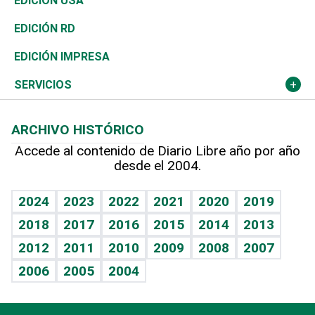
Economía
EDICIÓN USA
Ocenanía
Telecom.
Sociales
Tenis
El Espía
Historia
Revista
EDICIÓN RD
Caribe
Global y variable
Novedades
Olimpismo
Noticiero Poteleche
Martes de tecnología
Deportes
EDICIÓN IMPRESA
Resto del mundo
Economía personal
Podcast Arte Libre
Más deportes
Columnistas
Cambio climático
Opinión
SERVICIOS
Macroeconomía
Mi mascota
Resultados deportivos
Lecturas
Planeta
Efemérides
ARCHIVO HISTÓRICO
Hablando con el pediatra
Línea de hit
Más firmas
Hecho en casa
Cumpleaños
Accede al contenido de Diario Libre año por año
desde el 2004.
Diario de nutrición
BRV
Mundo gamer
RSS
Vida y familia
TBT Deportivo
Guía del dinero
Horóscopos
2024
2023
2022
2021
2020
2019
Eñe
2018
2017
2016
2015
2014
2013
Crucigramas
2012
2011
2010
2009
2008
2007
Celebrando la vida
2006
2005
2004
Sin complejos
En pocas palabras