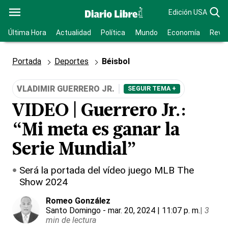
Edición USA
Última Hora
Actualidad
Política
Mundo
Economía
Revis
Portada
Deportes
Béisbol
VLADIMIR GUERRERO JR.
SEGUIR TEMA +
VIDEO | Guerrero Jr.:
“Mi meta es ganar la
Serie Mundial”
Será la portada del vídeo juego MLB The
Show 2024
Romeo González
Santo Domingo
- mar. 20, 2024 | 11:07 p. m.
|
3
min de lectura