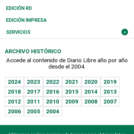
Ocenanía
Telecom.
Sociales
Tenis
El Espía
Historia
Revista
EDICIÓN RD
Caribe
Global y variable
Novedades
Olimpismo
Noticiero Poteleche
Martes de tecnología
Deportes
EDICIÓN IMPRESA
Resto del mundo
Economía personal
Podcast Arte Libre
Más deportes
Columnistas
Cambio climático
Opinión
SERVICIOS
Macroeconomía
Mi mascota
Resultados deportivos
Lecturas
Planeta
Efemérides
ARCHIVO HISTÓRICO
Hablando con el pediatra
Línea de hit
Más firmas
Hecho en casa
Cumpleaños
Accede al contenido de Diario Libre año por año
desde el 2004.
Diario de nutrición
BRV
Mundo gamer
RSS
Vida y familia
TBT Deportivo
Guía del dinero
Horóscopos
2024
2023
2022
2021
2020
2019
Eñe
2018
2017
2016
2015
2014
2013
Crucigramas
2012
2011
2010
2009
2008
2007
Celebrando la vida
2006
2005
2004
Sin complejos
En pocas palabras