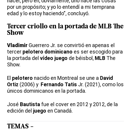
hacer, pero eh, obviamente, uno hace las cosas
por un propósito; y yo lo entendí a mi temprana
edad y lo estoy haciendo”, concluyó.
Tercer criollo en la portada de
MLB
The
Show
Vladimir
Guerrero Jr. se convirtió en apenas el
tercer
pelotero
dominicano
es ser escogido para
la portada del
vídeo
juego
de béisbol,
MLB
The
Show.
El
pelotero
nacido en Montreal se une a
David
Ortiz
(2006) y
Fernando
Tatis
Jr. (2021), como los
únicos dominicanos en la portada.
José
Bautista
fue el cover en 2012 y 2012, de la
edición del
juego
en Canadá.
TEMAS -