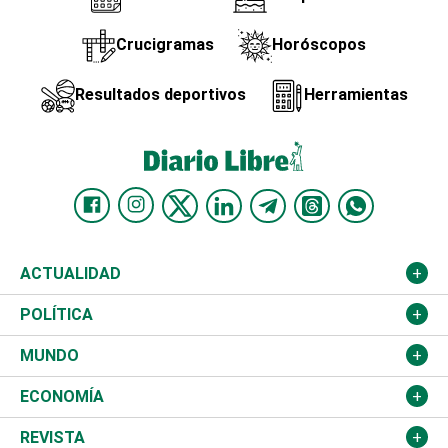
Crucigramas
Horóscopos
Resultados deportivos
Herramientas
ACTUALIDAD
Nacional
POLÍTICA
Ciudad
Partidos
MUNDO
Educación
JCE
Estados Unidos
ECONOMÍA
Salud
TSE
América Latina
Finanzas
REVISTA