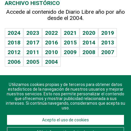
ARCHIVO HISTÓRICO
Hablando con el pediatra
Línea de hit
Más firmas
Hecho en casa
Cumpleaños
Accede al contenido de Diario Libre año por año
desde el 2004.
Diario de nutrición
BRV
Mundo gamer
RSS
Vida y familia
TBT Deportivo
Guía del dinero
Horóscopos
2024
2023
2022
2021
2020
2019
Eñe
2018
2017
2016
2015
2014
2013
Crucigramas
2012
2011
2010
2009
2008
2007
Celebrando la vida
2006
2005
2004
Sin complejos
En pocas palabras
Utilizamos cookies propias y de terceros para obtener datos
Descarga nuestras aplicaciones para Android, iOS y
Escuchando al corazón
estadísticos de la navegación de nuestros usuarios y mejorar
sistema Huawei.
nuestros servicios. Esto nos permite personalizar el contenido
que ofrecemos y mostrar publicidad relacionada a sus
Economía Personal
intereses. Si continúa navegando, consideramos que acepta su
uso.
Consulta Libre
Acepto el uso de cookies
© 2021 Diario Libre, todos los derechos reservados.