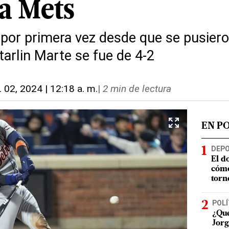
 a Mets
0 por primera vez desde que se pusier
arlin Marte se fue de 4-2
. 02, 2024 | 12:18 a. m.
|
2 min de lectura
EN P
DEP
El d
cómo
torn
POLÍ
¿Qué
Jorg