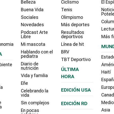
Belleza
Ciclismo
El Esp
Buena Vida
Tenis
Notici
Potel
Sociales
Olimpismo
Colum
Novedades
Más deportes
Lectu
Podcast Arte
Resultados
Libre
deportivos
Más f
onomia
Mi mascota
Línea de hit
MUN
Hablando con el
BRV
A
pediatra
Estad
TBT Deportivo
Diario de
biente
Améri
nutrición
ÚLTIMA
Haití
Vida y familia
HORA
Españ
Eñe
ía
Europ
EDICIÓN USA
Celebrando la
Cana
vida
e
Medio
Sin complejos
EDICIÓN RD
a
Asia
En pocas