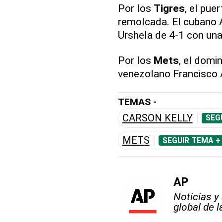
Por los
Tigres
, el pue
remolcada. El cubano 
Urshela de 4-1 con un
Por los
Mets
, el domi
venezolano Francisco 
TEMAS -
CARSON KELLY
SEG
METS
SEGUIR TEMA +
AP
Noticias y
global de 