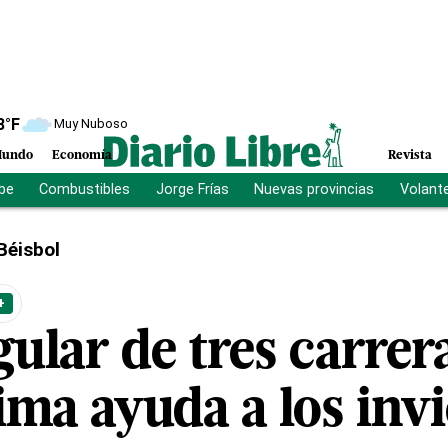
8
°F
Muy Nuboso
undo
Economía
Revista
ibe
Combustibles
Jorge Frías
Nuevas provincias
Volant
Béisbol
+
lar de tres carrera
ima ayuda a los invi