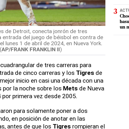
ACT
Choq
basu
un m
es de Detroit, conecta jonrón de tres
 entrada del juego de béisbol en contra de
el lunes 1 de abril de 2024, en Nueva York.
(
AP/FRANK FRANKLIN II
)
cuadrangular de tres carreras para
rada de cinco carreras y los
Tigres
de
 mejor inicio en casi una década con una
es por la noche sobre los
Mets
de Nueva
4 por primera vez desde 2005.
aron para solamente poner a dos
ndo, en posición de anotar en las
as, antes de que los
Tigres
rompieran el