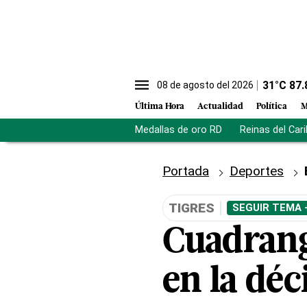
31
°C
87.
08 de agosto del 2026
Última Hora
Actualidad
Política
M
Medallas de oro RD
Reinas del Car
Portada
Deportes
TIGRES
SEGUIR TEMA 
Cuadrangu
en la déc