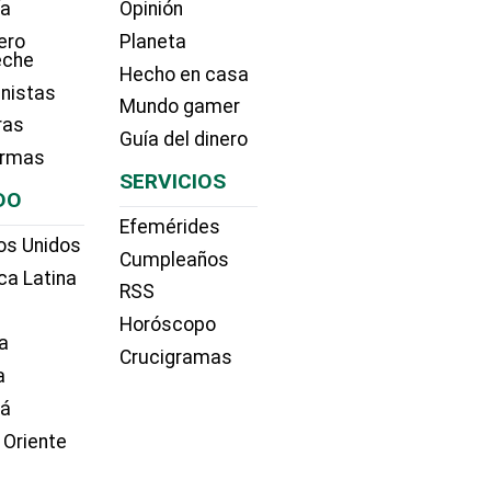
ía
Opinión
ero
Planeta
eche
Hecho en casa
nistas
Mundo gamer
ras
Guía del dinero
irmas
SERVICIOS
DO
Efemérides
os Unidos
Cumpleaños
ca Latina
RSS
Horóscopo
a
Crucigramas
a
dá
 Oriente