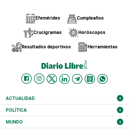
Efemérides
Cumpleaños
Crucigramas
Horóscopos
Resultados deportivos
Herramientas
ACTUALIDAD
Nacional
POLÍTICA
Ciudad
Partidos
MUNDO