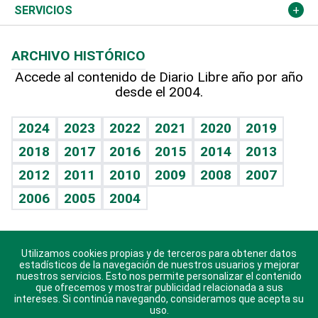
Resto del mundo
Economía personal
Podcast Arte Libre
Más deportes
Columnistas
Cambio climático
Opinión
SERVICIOS
Macroeconomía
Mi mascota
Resultados deportivos
Lecturas
Planeta
Efemérides
ARCHIVO HISTÓRICO
Hablando con el pediatra
Línea de hit
Más firmas
Hecho en casa
Cumpleaños
Accede al contenido de Diario Libre año por año
desde el 2004.
Diario de nutrición
BRV
Mundo gamer
RSS
Vida y familia
TBT Deportivo
Guía del dinero
Horóscopos
2024
2023
2022
2021
2020
2019
Eñe
2018
2017
2016
2015
2014
2013
Crucigramas
2012
2011
2010
2009
2008
2007
Celebrando la vida
2006
2005
2004
Sin complejos
En pocas palabras
Utilizamos cookies propias y de terceros para obtener datos
Descarga nuestras aplicaciones para Android, iOS y
Escuchando al corazón
estadísticos de la navegación de nuestros usuarios y mejorar
sistema Huawei.
nuestros servicios. Esto nos permite personalizar el contenido
que ofrecemos y mostrar publicidad relacionada a sus
Economía Personal
intereses. Si continúa navegando, consideramos que acepta su
uso.