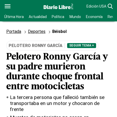
Edición USA
Última Hora
Actualidad
Política
Mundo
Economía
Revis
Portada
Deportes
Béisbol
PELOTERO RONNY GARCÍA
SEGUIR TEMA +
Pelotero Ronny García y
su padre murieron
durante choque frontal
entre motocicletas
La tercera persona que falleció también se
transportaba en un motor y chocaron de
frente