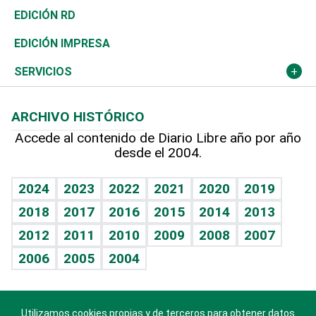
Ocenanía
Telecom.
Sociales
Tenis
El Espía
Historia
Revista
EDICIÓN RD
Caribe
Global y variable
Novedades
Olimpismo
Noticiero Poteleche
Martes de tecnología
Deportes
EDICIÓN IMPRESA
Resto del mundo
Economía personal
Podcast Arte Libre
Más deportes
Columnistas
Cambio climático
Opinión
SERVICIOS
Macroeconomía
Mi mascota
Resultados deportivos
Lecturas
Planeta
Efemérides
ARCHIVO HISTÓRICO
Hablando con el pediatra
Línea de hit
Más firmas
Hecho en casa
Cumpleaños
Accede al contenido de Diario Libre año por año
desde el 2004.
Diario de nutrición
BRV
Mundo gamer
RSS
Vida y familia
TBT Deportivo
Guía del dinero
Horóscopos
2024
2023
2022
2021
2020
2019
Eñe
2018
2017
2016
2015
2014
2013
Crucigramas
2012
2011
2010
2009
2008
2007
Celebrando la vida
2006
2005
2004
Sin complejos
En pocas palabras
Utilizamos cookies propias y de terceros para obtener datos