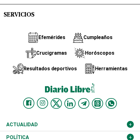
SERVICIOS
Efemérides
Cumpleaños
Crucigramas
Horóscopos
Resultados deportivos
Herramientas
ACTUALIDAD
Nacional
POLÍTICA