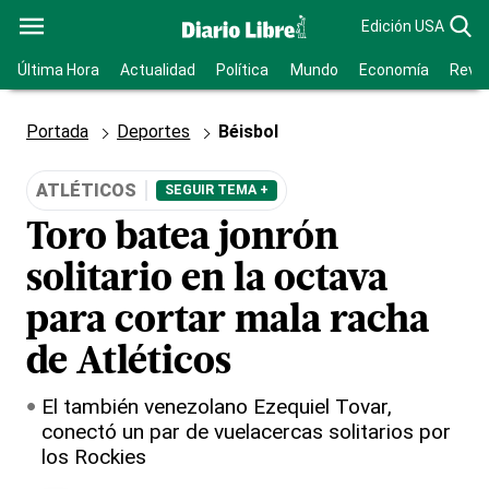
Edición USA
Última Hora
Actualidad
Política
Mundo
Economía
Revis
Portada
Deportes
Béisbol
ATLÉTICOS
SEGUIR TEMA +
Toro batea jonrón
solitario en la octava
para cortar mala racha
de Atléticos
El también venezolano Ezequiel Tovar,
conectó un par de vuelacercas solitarios por
los Rockies