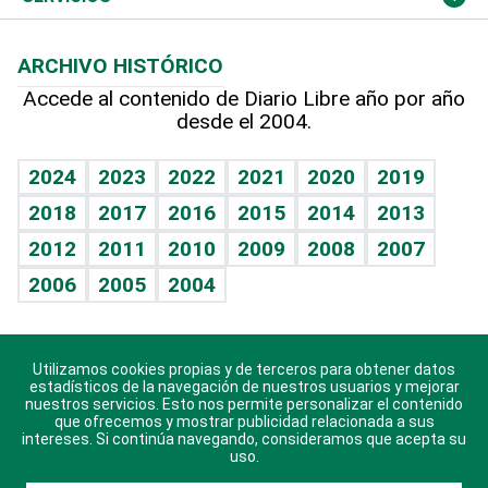
Macroeconomía
Mi mascota
Resultados deportivos
Lecturas
Planeta
Efemérides
ARCHIVO HISTÓRICO
Hablando con el pediatra
Línea de hit
Más firmas
Hecho en casa
Cumpleaños
Accede al contenido de Diario Libre año por año
desde el 2004.
Diario de nutrición
BRV
Mundo gamer
RSS
Vida y familia
TBT Deportivo
Guía del dinero
Horóscopos
2024
2023
2022
2021
2020
2019
Eñe
2018
2017
2016
2015
2014
2013
Crucigramas
2012
2011
2010
2009
2008
2007
Celebrando la vida
2006
2005
2004
Sin complejos
En pocas palabras
Utilizamos cookies propias y de terceros para obtener datos
Descarga nuestras aplicaciones para Android, iOS y
Escuchando al corazón
estadísticos de la navegación de nuestros usuarios y mejorar
sistema Huawei.
nuestros servicios. Esto nos permite personalizar el contenido
que ofrecemos y mostrar publicidad relacionada a sus
Economía Personal
intereses. Si continúa navegando, consideramos que acepta su
uso.
Consulta Libre