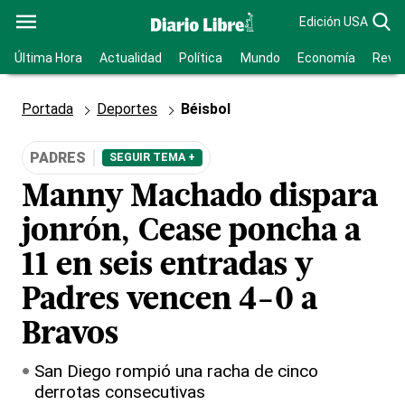
Edición USA
Última Hora
Actualidad
Política
Mundo
Economía
Revis
Portada
Deportes
Béisbol
PADRES
SEGUIR TEMA +
Manny Machado dispara
jonrón, Cease poncha a
11 en seis entradas y
Padres vencen 4-0 a
Bravos
San Diego rompió una racha de cinco
derrotas consecutivas