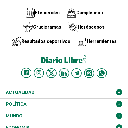
Efemérides
Cumpleaños
Crucigramas
Horóscopos
Resultados deportivos
Herramientas
ACTUALIDAD
Nacional
POLÍTICA
Ciudad
Partidos
MUNDO
Educación
JCE
Estados Unidos
ECONOMÍA