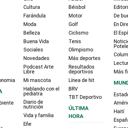
Cultura
Béisbol
Editor
Farándula
Motor
De bue
Moda
Golf
En Dir
Belleza
Ciclismo
El Esp
Buena Vida
Tenis
Notici
Potel
Sociales
Olimpismo
Colum
Novedades
Más deportes
Lectu
Podcast Arte
Resultados
Libre
deportivos
Más f
onomia
Mi mascota
Línea de hit
MUN
Hablando con el
BRV
A
pediatra
Estad
TBT Deportivo
Diario de
biente
Améri
nutrición
ÚLTIMA
Haití
Vida y familia
HORA
Españ
Eñe