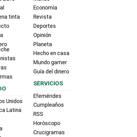
ial
Economía
na tinta
Revista
ecto
Deportes
ía
Opinión
ero
Planeta
eche
Hecho en casa
nistas
Mundo gamer
ras
Guía del dinero
irmas
SERVICIOS
DO
Efemérides
os Unidos
Cumpleaños
ca Latina
RSS
Horóscopo
a
Crucigramas