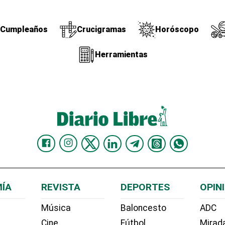
Cumpleaños
Crucigramas
Horóscopo
Herramientas
ÍA
REVISTA
DEPORTES
OPIN
Música
Baloncesto
ADC
Cine
Fútbol
Mirada