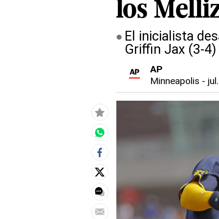
los Melli
El inicialista d
Griffin Jax (3-4
AP
Minneapolis
-
ju