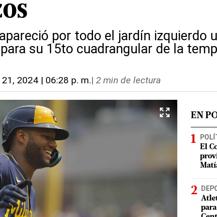
zos
esapareció por todo el jardín izquierdo
) para su 15to cuadrangular de la tem
l. 21, 2024 | 06:28 p. m.
|
2 min de lectura
EN P
POLÍ
El C
prov
Matí
DEP
Atle
para
Cent