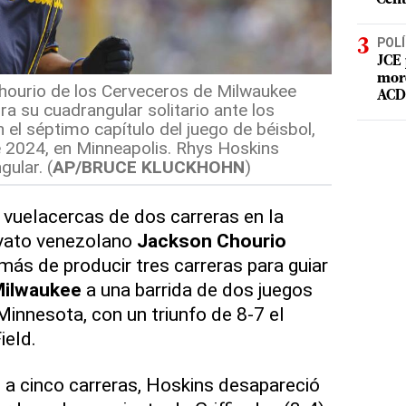
POLÍ
JCE 
mord
hourio de los Cerveceros de Milwaukee
ACD 
ra su cuadrangular solitario ante los
 el séptimo capítulo del juego de béisbol,
e 2024, en Minneapolis. Rhys Hoskins
ular. (
AP/BRUCE KLUCKHOHN
)
vuelacercas de dos carreras en la
ovato venezolano
Jackson Chourio
más de producir tres carreras para guiar
Milwaukee
a una barrida de dos juegos
Minnesota, con un triunfo de 8-7 el
ield.
a cinco carreras, Hoskins desapareció