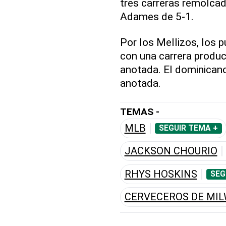
tres carreras remolcad
Adames de 5-1.
Por los Mellizos, los 
con una carrera produci
anotada. El dominican
anotada.
TEMAS -
MLB
SEGUIR TEMA +
JACKSON CHOURIO
RHYS HOSKINS
SEG
CERVECEROS DE MI