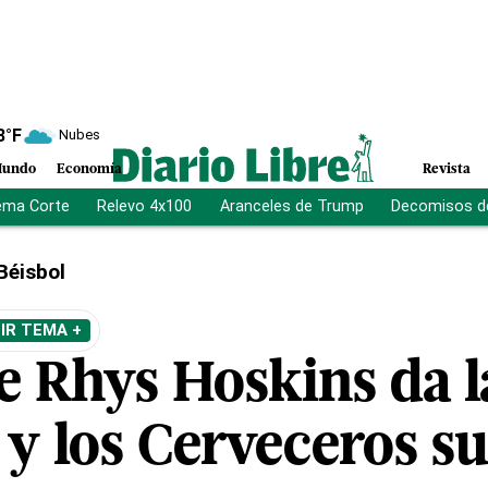
8
°F
Nubes
undo
Economía
Revista
ema Corte
Relevo 4x100
Aranceles de Trump
Decomisos d
Béisbol
IR TEMA +
e Rhys Hoskins da l
 y los Cerveceros s