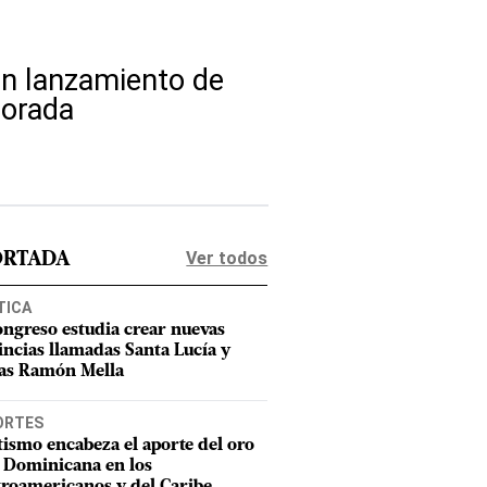
 un lanzamiento de
porada
Ver todos
ORTADA
TICA
ongreso estudia crear nuevas
incias llamadas Santa Lucía y
as Ramón Mella
ORTES
tismo encabeza el aporte del oro
 Dominicana en los
roamericanos y del Caribe