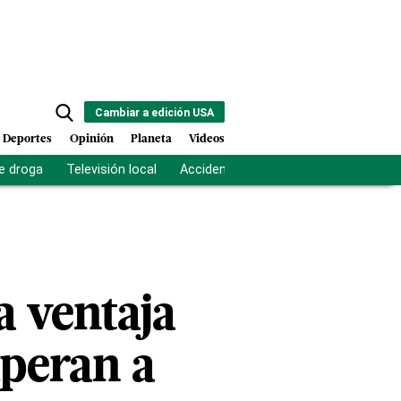
Cambiar a edición USA
Deportes
Opinión
Planeta
Videos
e droga
Televisión local
Accidente Los Ríos
Fuerza antipand
a ventaja
uperan a