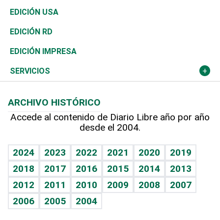
Reportajes
África
Vivienda
Buena Vida
Ciclismo
En Directo
Tecnología
Economía
EDICIÓN USA
Ocenanía
Telecom.
Sociales
Tenis
El Espía
Historia
Revista
EDICIÓN RD
Caribe
Global y variable
Novedades
Olimpismo
Noticiero Poteleche
Martes de tecnología
Deportes
EDICIÓN IMPRESA
Resto del mundo
Economía personal
Podcast Arte Libre
Más deportes
Columnistas
Cambio climático
Opinión
SERVICIOS
Macroeconomía
Mi mascota
Resultados deportivos
Lecturas
Planeta
Efemérides
ARCHIVO HISTÓRICO
Hablando con el pediatra
Línea de hit
Más firmas
Hecho en casa
Cumpleaños
Accede al contenido de Diario Libre año por año
desde el 2004.
Diario de nutrición
BRV
Mundo gamer
RSS
Vida y familia
TBT Deportivo
Guía del dinero
Horóscopos
2024
2023
2022
2021
2020
2019
Eñe
2018
2017
2016
2015
2014
2013
Crucigramas
2012
2011
2010
2009
2008
2007
Celebrando la vida
2006
2005
2004
Sin complejos