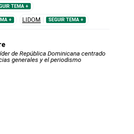
GUIR TEMA +
LIDOM
EMA +
SEGUIR TEMA +
re
líder de República Dominicana centrado
icias generales y el periodismo