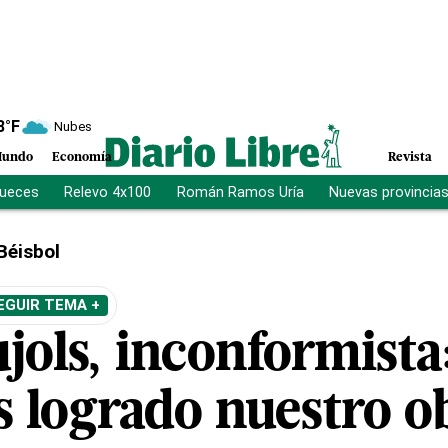
8
°F
Nubes
undo
Economía
Revista
jueces
Relevo 4x100
Román Ramos Uría
Nuevas provincia
Béisbol
EGUIR TEMA +
jols, inconformista
 logrado nuestro ob