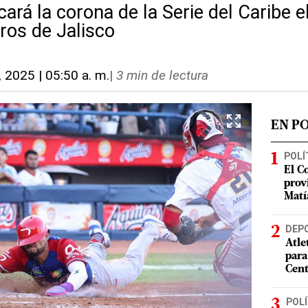
ará la corona de la Serie del Caribe e
os de Jalisco
, 2025 | 05:50 a. m.
|
3 min de lectura
EN P
POLÍ
El C
prov
Matí
DEP
Atle
para
Cent
POLÍ