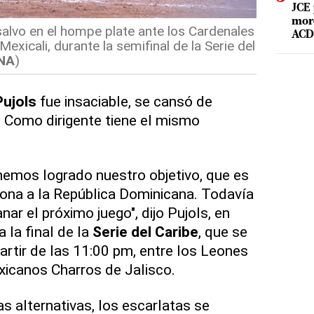
JCE 
mord
 salvo en el hompe plate ante los Cardenales
ACD 
Mexicali, durante la semifinal de la Serie del
NA
)
Pujols
fue insaciable, se cansó de
 Como dirigente tiene el mismo
hemos logrado nuestro objetivo, que es
orona a la República Dominicana. Todavía
nar el próximo juego", dijo Pujols, en
a la final de la
Serie del Caribe
, que se
partir de las 11:00 pm, entre los Leones
xicanos Charros de Jalisco.
s alternativas, los escarlatas se