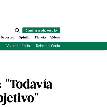
Cambiar a edición USA
Deportes
Opinión
Planeta
Videos
s
Volante cédula
Reina del Caribe
Clausura Juegos Centro
: "Todavía
jetivo"