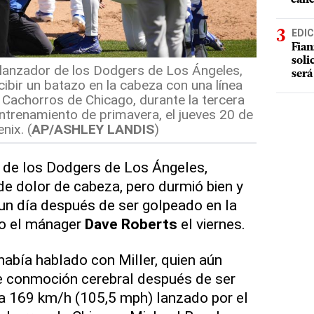
EDIC
Fian
soli
s, lanzador de los Dodgers de Los Ángeles,
será
ibir un batazo en la cabeza con una línea
 Cachorros de Chicago, durante la tercera
ntrenamiento de primavera, el jueves 20 de
nix. (
AP/ASHLEY LANDIS
)
r de los Dodgers de Los Ángeles,
de dolor de cabeza, pero durmió bien y
un día después de ser golpeado en la
ijo el mánager
Dave Roberts
el viernes.
abía hablado con Miller, quien aún
e conmoción cerebral después de ser
a 169 km/h (105,5 mph) lanzado por el