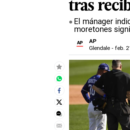
tras reci
El mánager indic
moretones signi
AP
Glendale
-
feb. 2