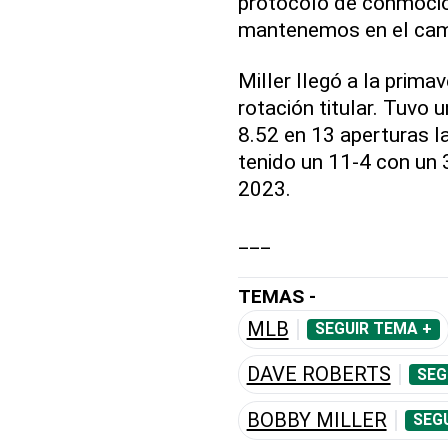
protocolo de conmoció
mantenemos en el cami
Miller llegó a la prima
rotación titular. Tuvo 
8.52 en 13 aperturas 
tenido un 11-4 con un
2023.
___
TEMAS -
MLB
SEGUIR TEMA +
DAVE ROBERTS
SEG
BOBBY MILLER
SEG