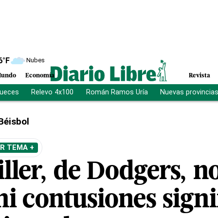
6
°F
Nubes
undo
Economía
Revista
jueces
Relevo 4x100
Román Ramos Uría
Nuevas provincia
Béisbol
R TEMA +
ler, de Dodgers, no
ni contusiones signi