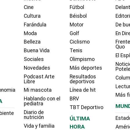
Cine
Fútbol
Delant
Cultura
Béisbol
Editor
Farándula
Motor
De bue
Moda
Golf
En Dir
Belleza
Ciclismo
Frente
Quo
Buena Vida
Tenis
El Esp
Sociales
Olimpismo
Notici
Novedades
Más deportes
Potel
Podcast Arte
Resultados
Colum
Libre
deportivos
Lectu
onomia
Mi mascota
Línea de hit
Más f
Hablando con el
BRV
A
pediatra
MUN
TBT Deportivo
Diario de
biente
nutrición
ÚLTIMA
Estad
Vida y familia
HORA
Améri