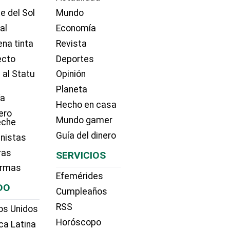
e del Sol
Mundo
ial
Economía
na tinta
Revista
ecto
Deportes
 al Statu
Opinión
Planeta
ía
Hecho en casa
ero
Mundo gamer
eche
Guía del dinero
nistas
ras
SERVICIOS
irmas
Efemérides
DO
Cumpleaños
RSS
os Unidos
Horóscopo
ca Latina