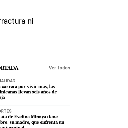
ractura ni
Ver todos
ORTADA
UALIDAD
a carrera por vivir más, las
nicanas llevan seis años de
aja
ORTES
lata de Evelina Minaya tiene
re: su madre, que enfrenta un
er terminal