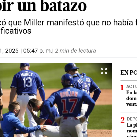
bir un batazo
ó que Miller manifestó que no había f
ficativos
1, 2025 | 05:47 p. m.
|
2 min de lectura
EN P
ACT
En l
domi
vent
DEP
La p
nomb
cánc