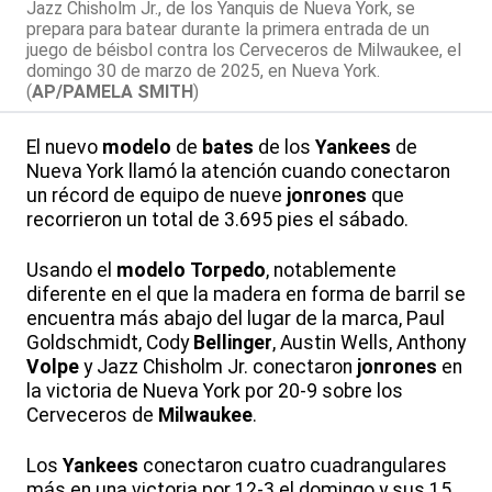
Jazz Chisholm Jr., de los Yanquis de Nueva York, se
prepara para batear durante la primera entrada de un
juego de béisbol contra los Cerveceros de Milwaukee, el
domingo 30 de marzo de 2025, en Nueva York.
(
AP/PAMELA SMITH
)
El nuevo
modelo
de
bates
de los
Yankees
de
Nueva York llamó la atención cuando conectaron
un récord de equipo de nueve
jonrones
que
recorrieron un total de 3.695 pies el sábado.
Usando el
modelo
Torpedo
, notablemente
diferente en el que la madera en forma de barril se
encuentra más abajo del lugar de la marca, Paul
Goldschmidt, Cody
Bellinger
, Austin Wells, Anthony
Volpe
y Jazz Chisholm Jr. conectaron
jonrones
en
la victoria de Nueva York por 20-9 sobre los
Cerveceros de
Milwaukee
.
Los
Yankees
conectaron cuatro cuadrangulares
más en una victoria por 12-3 el domingo y sus 15