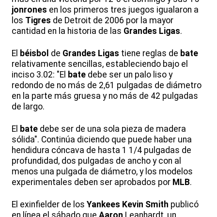
jonrones
en los primeros tres juegos igualaron a
los
Tigres
de Detroit de 2006 por la mayor
cantidad en la historia de las
Grandes Ligas
.
El
béisbol
de
Grandes Ligas
tiene reglas de
bate
relativamente sencillas, estableciendo bajo el
inciso 3.02: "El
bate
debe ser un palo liso y
redondo de no más de 2,61 pulgadas de diámetro
en la parte más gruesa y no más de 42 pulgadas
de largo.
El
bate
debe ser de una sola pieza de madera
sólida". Continúa diciendo que puede haber una
hendidura cóncava de hasta 1 1/4 pulgadas de
profundidad, dos pulgadas de ancho y con al
menos una pulgada de diámetro, y los modelos
experimentales deben ser aprobados por
MLB
.
El exinfielder de los
Yankees
Kevin
Smith
publicó
en línea el sábado que
Aaron
Leanhardt, un