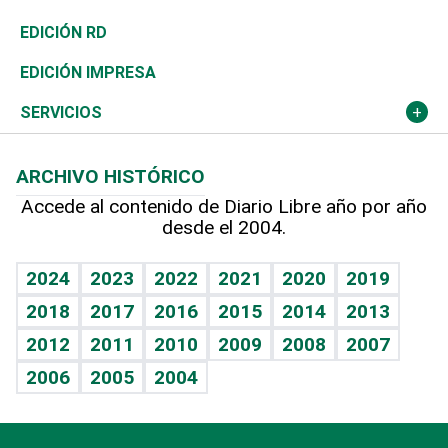
Ocenanía
Telecom.
Sociales
Tenis
En Directo
Historia
Revista
EDICIÓN RD
Caribe
Global y variable
Novedades
Olimpismo
Frente al Statu Quo
Despertando al gigante
Deportes
EDICIÓN IMPRESA
Resto del mundo
Economía personal
Podcast Arte Libre
Más deportes
El Espía
Cambio climático
Opinión
SERVICIOS
Macroeconomía
Mi mascota
Resultados deportivos
Noticiero Poteleche
Planeta
Efemérides
ARCHIVO HISTÓRICO
Hablando con el pediatra
Línea de hit
Columnistas
Hecho en casa
Cumpleaños
Accede al contenido de Diario Libre año por año
desde el 2004.
Diario de nutrición
Libreta deportiva
Lecturas
Mundo gamer
RSS
Vida y familia
BRV
Más firmas
Guía del dinero
Horóscopos
2024
2023
2022
2021
2020
2019
Eñe
TBT Deportivo
2018
2017
2016
2015
2014
2013
Juegos
2012
2011
2010
2009
2008
2007
Celebrando la vida
2006
2005
2004
Sin complejos
En pocas palabras