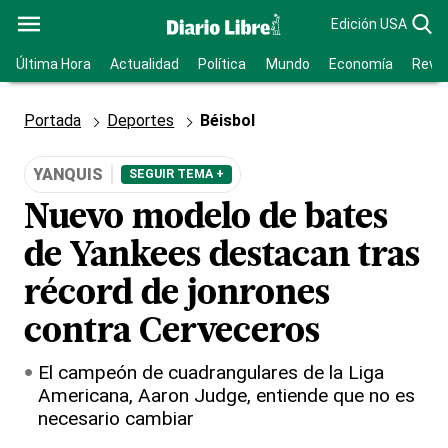
Edición USA
Última Hora
Actualidad
Política
Mundo
Economía
Revis
Portada
Deportes
Béisbol
YANQUIS
SEGUIR TEMA +
Nuevo modelo de bates
de Yankees destacan tras
récord de jonrones
contra Cerveceros
El campeón de cuadrangulares de la Liga
Americana, Aaron Judge, entiende que no es
necesario cambiar