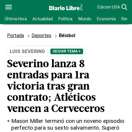
Edición USA
Última Hora
Actualidad
Política
Mundo
Economía
Revis
Portada
Deportes
Béisbol
LUIS SEVERINO
SEGUIR TEMA +
Severino lanza 8
entradas para 1ra
victoria tras gran
contrato; Atléticos
vencen a Cerveceros
Mason Miller terminó con un noveno episodio
perfecto para su sexto salvamento. Superó