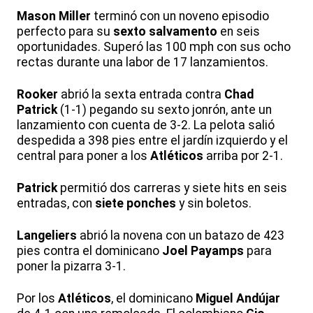
Mason Miller
terminó con un noveno episodio
perfecto para su
sexto salvamento
en seis
oportunidades. Superó las 100 mph con sus ocho
rectas durante una labor de 17 lanzamientos.
Rooker
abrió la sexta entrada contra
Chad
Patrick
(1-1) pegando su sexto jonrón, ante un
lanzamiento con cuenta de 3-2. La pelota salió
despedida a 398 pies entre el jardín izquierdo y el
central para poner a los
Atléticos
arriba por 2-1.
Patrick
permitió dos carreras y siete hits en seis
entradas, con
siete ponches
y sin boletos.
Langeliers
abrió la novena con un batazo de 423
pies contra el dominicano
Joel Payamps
para
poner la pizarra 3-1.
Por los
Atléticos
, el dominicano
Miguel Andújar