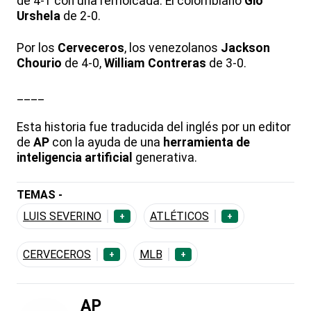
de 4-1 con una remolcada. El colombiano
Gio
Urshela
de 2-0.
Por los
Cerveceros
, los venezolanos
Jackson
Chourio
de 4-0,
William Contreras
de 3-0.
____
Esta historia fue traducida del inglés por un editor
de
AP
con la ayuda de una
herramienta de
inteligencia artificial
generativa.
TEMAS -
LUIS SEVERINO
ATLÉTICOS
+
+
CERVECEROS
MLB
+
+
AP