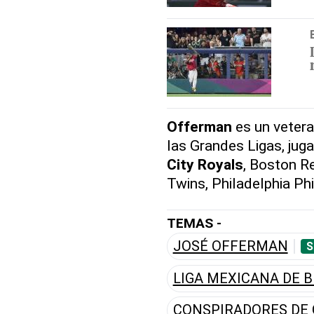
Offerman
es un veter
las Grandes Ligas, ju
City Royals
, Boston R
Twins, Philadelphia Ph
TEMAS -
JOSÉ OFFERMAN
S
LIGA MEXICANA DE B
CONSPIRADORES DE