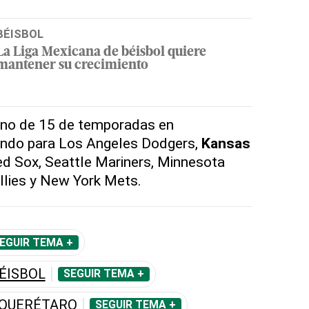
BÉISBOL
La Liga Mexicana de béisbol quiere
mantener su crecimiento
ano de 15 de temporadas en
gando para Los Angeles Dodgers,
Kansas
ed Sox, Seattle Mariners, Minnesota
illies y New York Mets.
EGUIR TEMA +
ÉISBOL
SEGUIR TEMA +
 QUERÉTARO
SEGUIR TEMA +