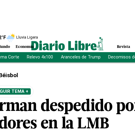
2
°F
Lluvia Ligera
undo
Economía
Revista
ema Corte
Relevo 4x100
Aranceles de Trump
Decomisos d
Béisbol
GUIR TEMA +
erman despedido po
dores en la LMB