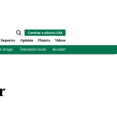
Cambiar a edición USA
Deportes
Opinión
Planeta
Videos
e droga
Televisión local
Accidente Los Ríos
Fuerza antipand
r