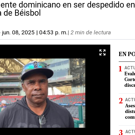
rigente dominicano en ser despedido e
a de Béisbol
-
jun. 08, 2025 | 04:53 p. m.
|
2 min de lectura
EN P
ACT
Eval
Corte
disc
ACT
Ases
dist
comu
ACT