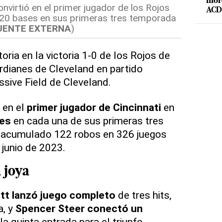
mord
onvirtió en el primer jugador de los Rojos
ACD 
e 20 bases en sus primeras tres temporada
UENTE EXTERNA
)
toria en la victoria 1-0 de los Rojos de
ardianes de Cleveland en partido
ssive Field de Cleveland.
 en el
primer jugador de Cincinnati
en
ses
en cada una de sus primeras tres
 acumulado 122 robos en 326 juegos
 junio de 2023.
 joya
t lanzó juego completo
de tres hits,
a, y
Spencer Steer conectó un
a quinta entrada para el triunfo.