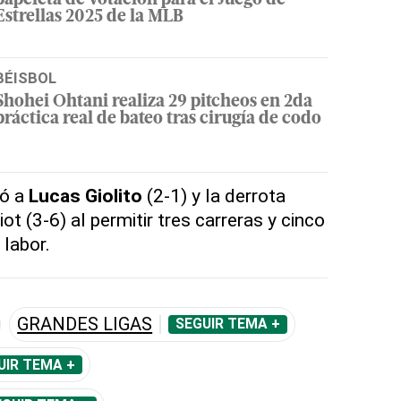
papeleta de votación para el Juego de
Estrellas 2025 de la MLB
BÉISBOL
Shohei Ohtani realiza 29 pitcheos en 2da
práctica real de bateo tras cirugía de codo
ió a
Lucas Giolito
(2-1) y la derrota
t (3-6) al permitir tres carreras y cinco
 labor.
GRANDES LIGAS
SEGUIR TEMA +
UIR TEMA +