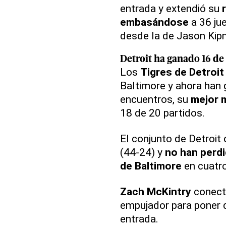
entrada y extendió su
embasándose
a 36 ju
desde la de Jason Kipn
Detroit ha ganado 16 de l
Los
Tigres de Detroit
Baltimore y ahora han
encuentros, su
mejor 
18 de 20 partidos.
El conjunto de Detroit
(44-24) y
no han perdi
de Baltimore
en cuatro
Zach McKintry
conect
empujador para poner d
entrada.