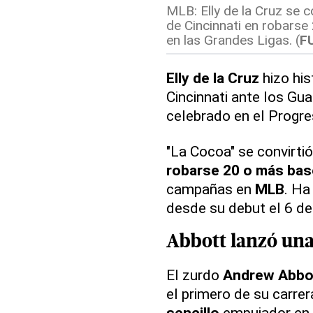
MLB: Elly de la Cruz se c
de Cincinnati en robars
en las Grandes Ligas. (
F
Elly de la Cruz
hizo his
Cincinnati ante los Gu
celebrado en el Progre
"La Cocoa" se convirtió
robarse 20 o más ba
campañas en
MLB
. Ha
desde su debut el 6 de
Abbott lanzó una
El zurdo
Andrew Abbot
el primero de su carrer
sencillo
empujador en l