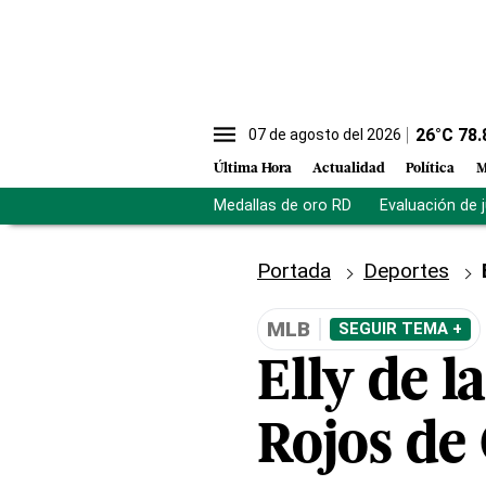
26
°C
78.
07 de agosto del 2026
Última Hora
Actualidad
Política
M
Medallas de oro RD
Evaluación de 
Portada
Deportes
MLB
SEGUIR TEMA +
Elly de l
Rojos de 