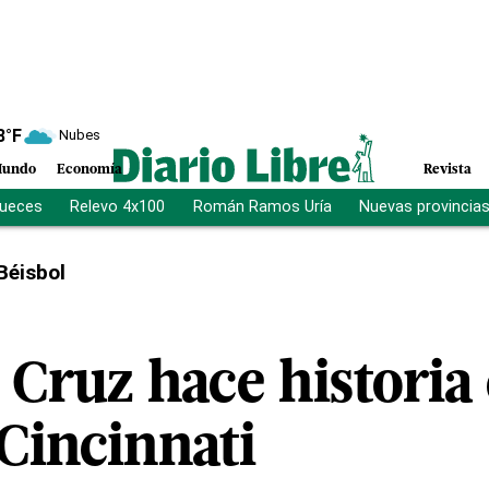
8
°F
Nubes
undo
Economía
Revista
jueces
Relevo 4x100
Román Ramos Uría
Nuevas provincia
Béisbol
a Cruz hace historia
Cincinnati