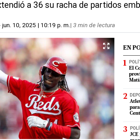
tendió a 36 su racha de partidos e
-
jun. 10, 2025 | 10:19 p. m.
|
3 min de lectura
EN P
POLÍ
El C
prov
Matí
DEP
Atle
para
Cent
POLÍ
JCE 