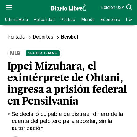
Edición USA
Última Hora
Actualidad
Política
Mundo
Economía
Revis
Portada
Deportes
Béisbol
MLB
SEGUIR TEMA +
Ippei Mizuhara, el
exintérprete de Ohtani,
ingresa a prisión federal
en Pensilvania
Se declaró culpable de distraer dinero de la
cuenta del pelotero para apostar, sin la
autorización