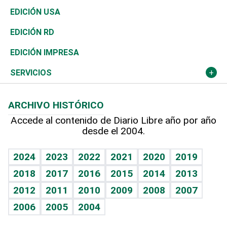
Reportajes
África
Vivienda
Buena Vida
Ciclismo
De buena tinta
Tecnología
Economía
EDICIÓN USA
Ocenanía
Telecom.
Sociales
Tenis
En Directo
Historia
Revista
EDICIÓN RD
Caribe
Global y variable
Novedades
Olimpismo
Frente al Statu Quo
Despertando al gigante
Deportes
EDICIÓN IMPRESA
Resto del mundo
Economía personal
Podcast Arte Libre
Más deportes
El Espía
Cambio climático
Opinión
SERVICIOS
Macroeconomía
Mi mascota
Resultados deportivos
Noticiero Poteleche
Planeta
Efemérides
ARCHIVO HISTÓRICO
Hablando con el pediatra
Línea de hit
Columnistas
Hecho en casa
Cumpleaños
Accede al contenido de Diario Libre año por año
desde el 2004.
Diario de nutrición
Libreta deportiva
Lecturas
Mundo gamer
RSS
Vida y familia
BRV
Más firmas
Guía del dinero
Horóscopos
2024
2023
2022
2021
2020
2019
Eñe
TBT Deportivo
2018
2017
2016
2015
2014
2013
Juegos
2012
2011
2010
2009
2008
2007
Celebrando la vida
2006
2005
2004
Sin complejos