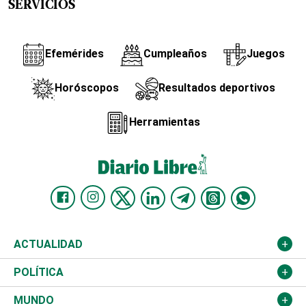
SERVICIOS
Efemérides
Cumpleaños
Juegos
Horóscopos
Resultados deportivos
Herramientas
ACTUALIDAD
Nacional
POLÍTICA
Ciudad
Partidos
MUNDO