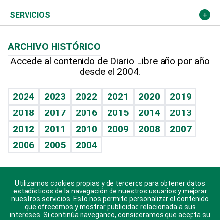
Resto del mundo
Economía personal
Podcast Arte Libre
Más deportes
El Espía
Cambio climático
Opinión
SERVICIOS
Macroeconomía
Mi mascota
Resultados deportivos
Noticiero Poteleche
Planeta
Efemérides
ARCHIVO HISTÓRICO
Hablando con el pediatra
Línea de hit
Columnistas
Hecho en casa
Cumpleaños
Accede al contenido de Diario Libre año por año
desde el 2004.
Diario de nutrición
Libreta deportiva
Lecturas
Mundo gamer
RSS
Vida y familia
BRV
Más firmas
Guía del dinero
Horóscopos
2024
2023
2022
2021
2020
2019
Eñe
TBT Deportivo
2018
2017
2016
2015
2014
2013
Juegos
2012
2011
2010
2009
2008
2007
Celebrando la vida
2006
2005
2004
Sin complejos
En pocas palabras
Utilizamos cookies propias y de terceros para obtener datos
Descarga nuestras aplicaciones para Android, iOS y
Escuchando al corazón
estadísticos de la navegación de nuestros usuarios y mejorar
sistema Huawei.
nuestros servicios. Esto nos permite personalizar el contenido
que ofrecemos y mostrar publicidad relacionada a sus
Economía Personal
intereses. Si continúa navegando, consideramos que acepta su