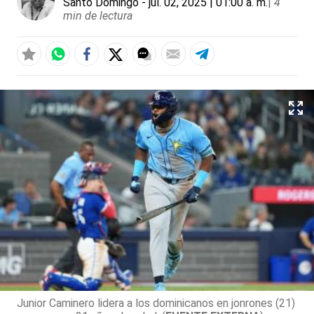
Santo Domingo
- jul. 02, 2025 | 01:00 a. m.
|
4
min de lectura
Junior Caminero lidera a los dominicanos en jonrones (21)