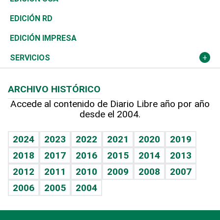
Ocenanía
Telecom.
Sociales
Tenis
En Directo
Historia
Revista
EDICIÓN RD
Caribe
Global y variable
Novedades
Olimpismo
Frente al Statu Quo
Despertando al gigante
Deportes
EDICIÓN IMPRESA
Resto del mundo
Economía personal
Podcast Arte Libre
Más deportes
El Espía
Cambio climático
Opinión
SERVICIOS
Macroeconomía
Mi mascota
Resultados deportivos
Noticiero Poteleche
Planeta
Efemérides
ARCHIVO HISTÓRICO
Hablando con el pediatra
Línea de hit
Columnistas
Hecho en casa
Cumpleaños
Accede al contenido de Diario Libre año por año
desde el 2004.
Diario de nutrición
Libreta deportiva
Lecturas
Mundo gamer
RSS
Vida y familia
BRV
Más firmas
Guía del dinero
Horóscopos
2024
2023
2022
2021
2020
2019
Eñe
TBT Deportivo
2018
2017
2016
2015
2014
2013
Juegos
2012
2011
2010
2009
2008
2007
Celebrando la vida
2006
2005
2004
Sin complejos
En pocas palabras