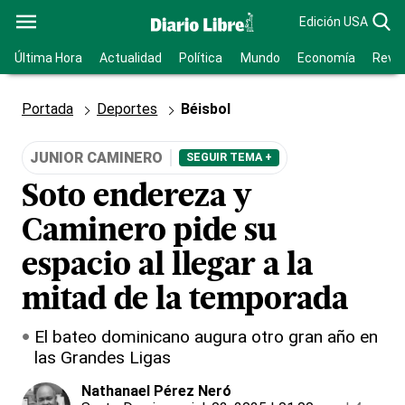
Edición USA
Última Hora
Actualidad
Política
Mundo
Economía
Revis
Portada
Deportes
Béisbol
JUNIOR CAMINERO
SEGUIR TEMA +
Soto endereza y
Caminero pide su
espacio al llegar a la
mitad de la temporada
El bateo dominicano augura otro gran año en
las Grandes Ligas
Nathanael Pérez Neró