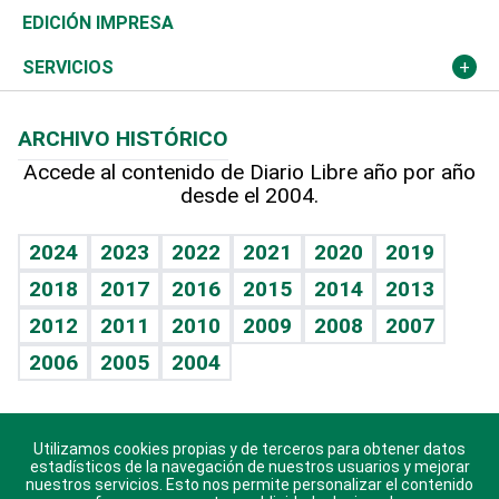
Caribe
Global y variable
Novedades
Olimpismo
Frente al Statu Quo
Despertando al gigante
Deportes
EDICIÓN IMPRESA
Resto del mundo
Economía personal
Podcast Arte Libre
Más deportes
El Espía
Cambio climático
Opinión
SERVICIOS
Macroeconomía
Mi mascota
Resultados deportivos
Noticiero Poteleche
Planeta
Efemérides
ARCHIVO HISTÓRICO
Hablando con el pediatra
Línea de hit
Columnistas
Hecho en casa
Cumpleaños
Accede al contenido de Diario Libre año por año
desde el 2004.
Diario de nutrición
Libreta deportiva
Lecturas
Mundo gamer
RSS
Vida y familia
BRV
Más firmas
Guía del dinero
Horóscopos
2024
2023
2022
2021
2020
2019
Eñe
TBT Deportivo
2018
2017
2016
2015
2014
2013
Juegos
2012
2011
2010
2009
2008
2007
Celebrando la vida
2006
2005
2004
Sin complejos
En pocas palabras
Utilizamos cookies propias y de terceros para obtener datos
Descarga nuestras aplicaciones para Android, iOS y
Escuchando al corazón
estadísticos de la navegación de nuestros usuarios y mejorar
sistema Huawei.
nuestros servicios. Esto nos permite personalizar el contenido