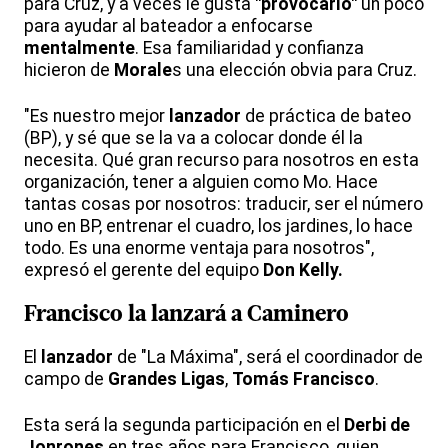
para Cruz, y a veces le gusta
"provocarlo"
un poco
para ayudar al bateador a enfocarse
mentalmente
. Esa familiaridad y confianza
hicieron de
Morale
s una elección obvia para Cruz.
"Es nuestro mejor
lanzador
de práctica de bateo
(BP), y sé que se la va a colocar donde él la
necesita. Qué gran recurso para nosotros en esta
organización, tener a alguien como Mo. Hace
tantas cosas por nosotros: traducir, ser el número
uno en BP, entrenar el cuadro, los jardines, lo hace
todo. Es una enorme ventaja para nosotros",
expresó el gerente del equipo
Don Kelly.
Francisco la lanzará a Caminero
El
lanzador
de "La Máxima", será el coordinador de
campo de
Grandes Ligas
,
Tomás Francisco
.
Esta será la segunda participación en el
Derbi de
Jonrones
en tres años para Francisco, quien