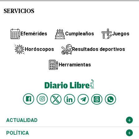
SERVICIOS
Efemérides
Cumpleaños
Juegos
Horóscopos
Resultados deportivos
Herramientas
ACTUALIDAD
Nacional
POLÍTICA