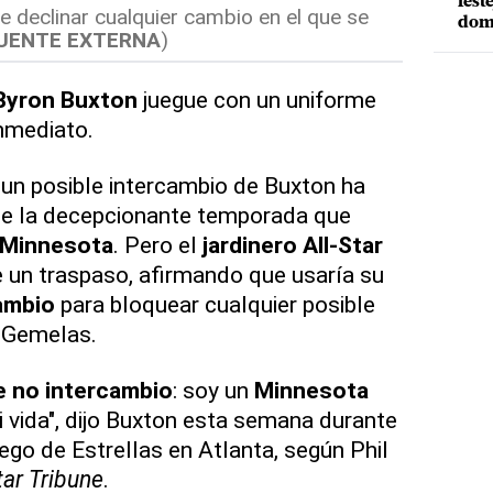
fest
 declinar cualquier cambio en el que se
dom
UENTE EXTERNA
)
Byron Buxton
juegue con un uniforme
inmediato.
un posible intercambio de Buxton ha
e la decepcionante temporada que
 Minnesota
. Pero el
jardinero All-Star
de un traspaso, afirmando que usaría su
ambio
para bloquear cualquier posible
s Gemelas.
e no intercambio
: soy un
Minnesota
i vida", dijo Buxton esta semana durante
ego de Estrellas en Atlanta, según Phil
ar Tribune
.