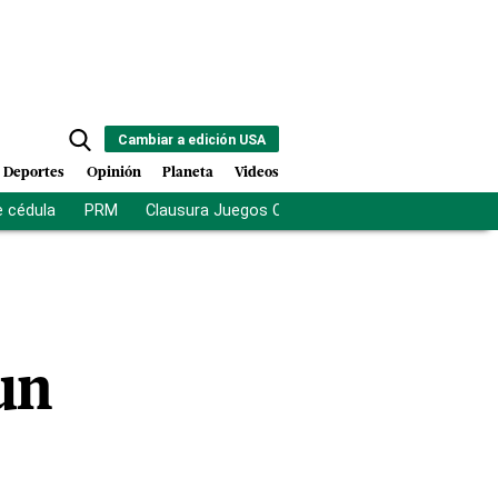
Cambiar a edición USA
Deportes
Opinión
Planeta
Videos
e cédula
PRM
Clausura Juegos Centroamericanos
De la Es
un