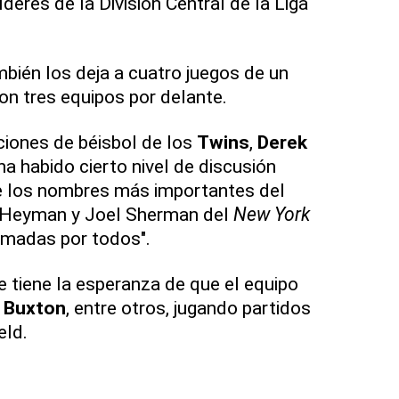
íderes de la División Central de la Liga
bién los deja a cuatro juegos de un
con tres equipos por delante.
ciones de béisbol de los
Twins
,
Derek
ha habido cierto nivel de discusión
 los nombres más importantes del
n Heyman y Joel Sherman del
New York
amadas por todos".
 tiene la esperanza de que el equipo
n
Buxton
, entre otros, jugando partidos
eld.