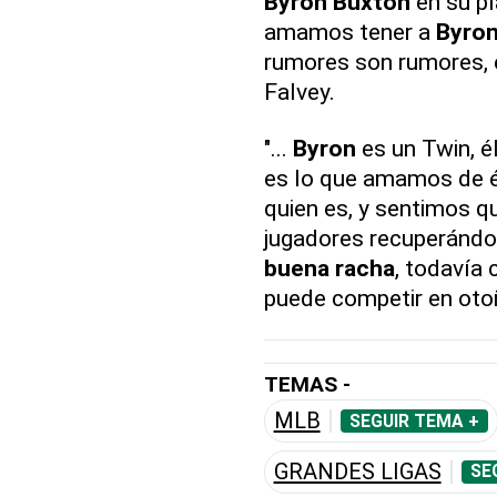
Byron Buxton
en su pl
amamos tener a
Byron
rumores son rumores, e
Falvey.
"...
Byron
es un Twin, é
es lo que amamos de él
quien es, y sentimos q
jugadores recuperándos
buena racha
, todavía
puede competir en otoñ
TEMAS -
MLB
SEGUIR TEMA +
GRANDES LIGAS
SE