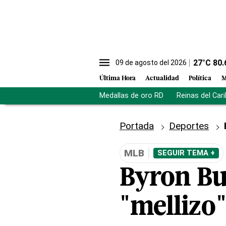
27
°C
80.
09 de agosto del 2026
Última Hora
Actualidad
Política
M
Medallas de oro RD
Reinas del Car
Portada
Deportes
MLB
SEGUIR TEMA +
Byron Bu
"mellizo"