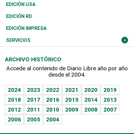
Reportajes
África
Vivienda
Buena Vida
Ciclismo
De buena tinta
Tecnología
Economía
EDICIÓN USA
Ocenanía
Telecom.
Sociales
Tenis
En Directo
Historia
Revista
EDICIÓN RD
Caribe
Global y variable
Novedades
Olimpismo
Frente al Statu Quo
Despertando al gigante
Deportes
EDICIÓN IMPRESA
Resto del mundo
Economía personal
Podcast Arte Libre
Más deportes
El Espía
Cambio climático
Opinión
SERVICIOS
Macroeconomía
Mi mascota
Resultados deportivos
Noticiero Poteleche
Planeta
Efemérides
ARCHIVO HISTÓRICO
Hablando con el pediatra
Línea de hit
Columnistas
Hecho en casa
Cumpleaños
Accede al contenido de Diario Libre año por año
desde el 2004.
Diario de nutrición
Libreta deportiva
Lecturas
Mundo gamer
RSS
Vida y familia
BRV
Más firmas
Guía del dinero
Horóscopos
2024
2023
2022
2021
2020
2019
Eñe
TBT Deportivo
2018
2017
2016
2015
2014
2013
Juegos
2012
2011
2010
2009
2008
2007
Celebrando la vida
2006
2005
2004
Sin complejos