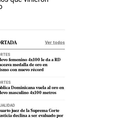
o
Ver todos
ORTADA
ORTES
elevo femenino 4x100 le da a RD
nceava medalla de oro en
tismo con nuevo récord
ORTES
blica Dominicana vuela al oro en
elevo masculino 4x100 metros
UALIDAD
uarto juez de la Suprema Corte
usticia declina a ser evaluado por