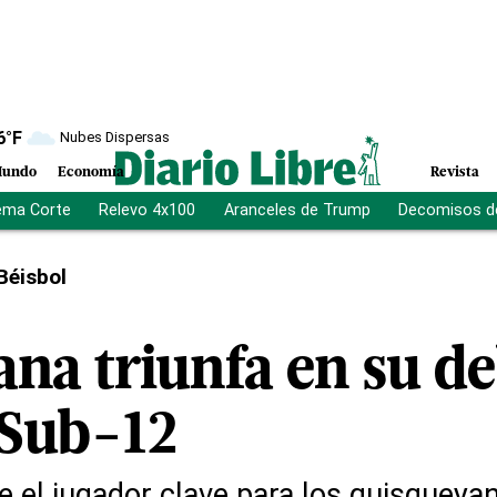
6
°F
Nubes Dispersas
undo
Economía
Revista
ema Corte
Relevo 4x100
Aranceles de Trump
Decomisos d
Béisbol
na triunfa en su de
 Sub-12
e el jugador clave para los quisqueya