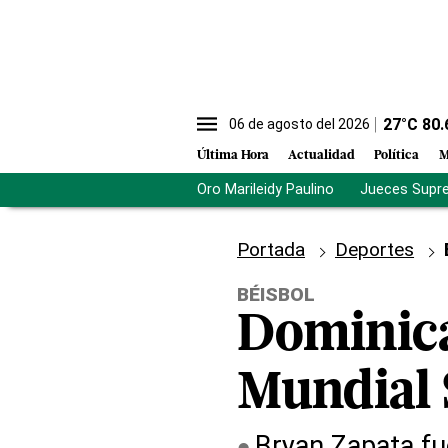
27
°C
80.
06 de agosto del 2026
Última Hora
Actualidad
Política
M
Oro Marileidy Paulino
Jueces Supr
Portada
Deportes
BÉISBOL
Dominica
Mundial
Bryan Zapata fu