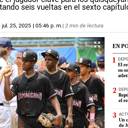
ando seis vueltas en el sexto capítul
-
jul. 25, 2025 | 05:46 p. m.
|
2 min de lectura
EN P
DEP
El r
su o
atle
DEP
Repú
el r
ACT
Un c
de J