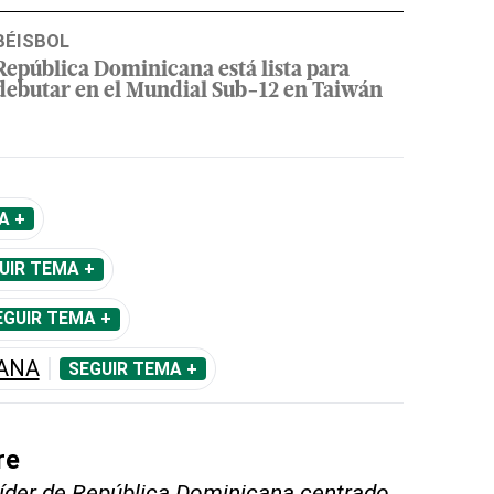
BÉISBOL
República Dominicana está lista para
debutar en el Mundial Sub-12 en Taiwán
A +
UIR TEMA +
EGUIR TEMA +
CANA
SEGUIR TEMA +
re
líder de República Dominicana centrado