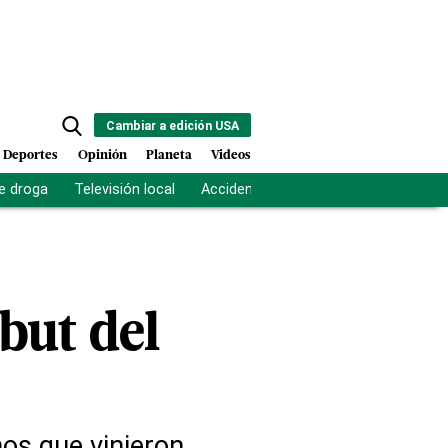
Cambiar a edición USA
Deportes
Opinión
Planeta
Videos
e droga
Televisión local
Accidente Los Ríos
Fuerza antipand
but del
nos que vinieron