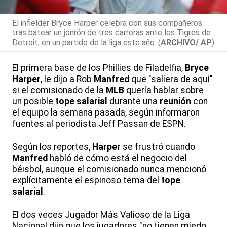
El infielder Bryce Harper celebra con sus compañeros
tras batear un jonrón de tres carreras ante los Tigres de
Detroit, en un partido de la liga este año. (
ARCHIVO/ AP
)
El primera base de los Phillies de Filadelfia,
Bryce
Harper
, le dijo a Rob
Manfred
que "saliera de aquí"
si el comisionado de la
MLB
quería hablar sobre
un posible
tope salarial
durante una
reunión
con
el equipo la semana pasada, según informaron
fuentes al periodista Jeff Passan de ESPN.
Según los reportes,
Harper
se frustró cuando
Manfred
habló de cómo está el negocio del
béisbol, aunque el comisionado nunca mencionó
explícitamente el espinoso tema del
tope
salarial
.
El dos veces Jugador Más Valioso de la Liga
Nacional dijo que los jugadores "no tienen miedo