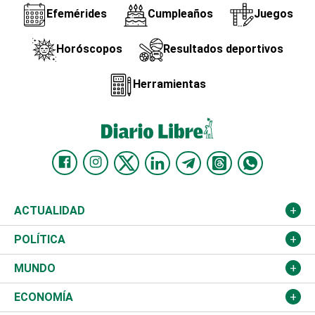
Efemérides
Cumpleaños
Juegos
Horóscopos
Resultados deportivos
Herramientas
ACTUALIDAD
Nacional
POLÍTICA
Ciudad
Partidos
MUNDO
Educación
JCE
Estados Unidos
ECONOMÍA