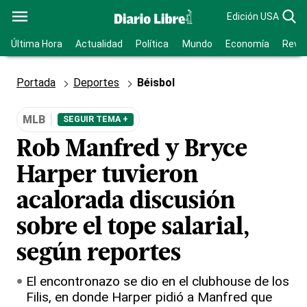
Edición USA
Última Hora
Actualidad
Política
Mundo
Economía
Revis
Portada
Deportes
Béisbol
MLB
SEGUIR TEMA +
Rob Manfred y Bryce
Harper tuvieron
acalorada discusión
sobre el tope salarial,
según reportes
El encontronazo se dio en el clubhouse de los
Filis, en donde Harper pidió a Manfred que