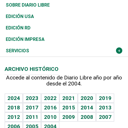
José Boquete
Asia
Consumo
Belleza
Golf
Editorial
Clima
Mundo
SOBRE DIARIO LIBRE
Reportajes
África
Vivienda
Buena Vida
Ciclismo
De buena tinta
Tecnología
Economía
EDICIÓN USA
Ocenanía
Telecom.
Sociales
Tenis
En Directo
Historia
Revista
EDICIÓN RD
Caribe
Global y variable
Novedades
Olimpismo
Frente al Statu Quo
Despertando al gigante
Deportes
EDICIÓN IMPRESA
Resto del mundo
Economía personal
Podcast Arte Libre
Más deportes
El Espía
Cambio climático
Opinión
SERVICIOS
Macroeconomía
Mi mascota
Resultados deportivos
Noticiero Poteleche
Planeta
Efemérides
ARCHIVO HISTÓRICO
Hablando con el pediatra
Línea de hit
Columnistas
Hecho en casa
Cumpleaños
Accede al contenido de Diario Libre año por año
desde el 2004.
Diario de nutrición
Libreta deportiva
Lecturas
Mundo gamer
RSS
Vida y familia
BRV
Más firmas
Guía del dinero
Horóscopos
2024
2023
2022
2021
2020
2019
Eñe
TBT Deportivo
2018
2017
2016
2015
2014
2013
Juegos
2012
2011
2010
2009
2008
2007
Celebrando la vida
2006
2005
2004