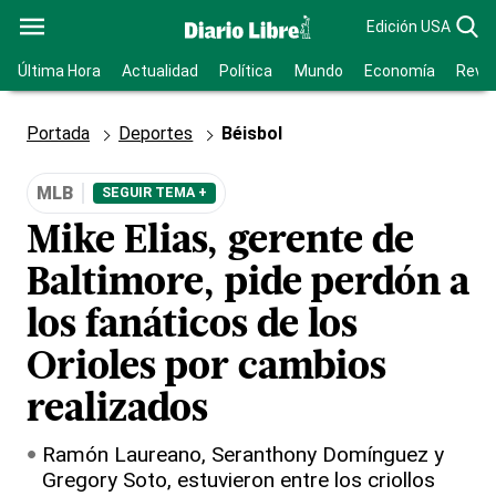
Edición USA
Última Hora
Actualidad
Política
Mundo
Economía
Revis
Portada
Deportes
Béisbol
MLB
SEGUIR TEMA +
Mike Elias, gerente de
Baltimore, pide perdón a
los fanáticos de los
Orioles por cambios
realizados
Ramón Laureano, Seranthony Domínguez y
Gregory Soto, estuvieron entre los criollos