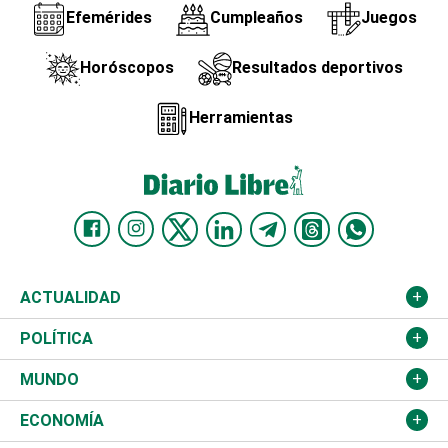
Efemérides
Cumpleaños
Juegos
Horóscopos
Resultados deportivos
Herramientas
ACTUALIDAD
Nacional
POLÍTICA
Ciudad
Partidos
MUNDO
Educación
JCE
Estados Unidos
ECONOMÍA