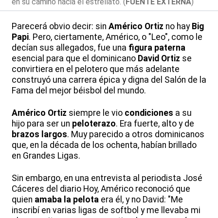
en su camino hacia el estrellato. (
FUENTE EXTERNA
)
Parecerá obvio decir: sin
Américo Ortiz
no hay
Big
Papi
. Pero, ciertamente, Américo, o "Leo", como le
decían sus allegados, fue una
figura paterna
esencial para que el dominicano
David Ortiz
se
convirtiera en el pelotero que más adelante
construyó una carrera épica y digna del Salón de la
Fama del mejor béisbol del mundo.
Américo Ortiz
siempre le vio
condiciones
a su
hijo para ser un
peloterazo
. Era fuerte, alto y de
brazos largos
. Muy parecido a otros dominicanos
que, en la década de los ochenta, habían brillado
en Grandes Ligas.
Sin embargo, en una entrevista al periodista José
Cáceres del diario Hoy, Américo reconoció que
quien
amaba la pelota
era él, y no David: "Me
inscribí en varias ligas de softbol y me llevaba mi