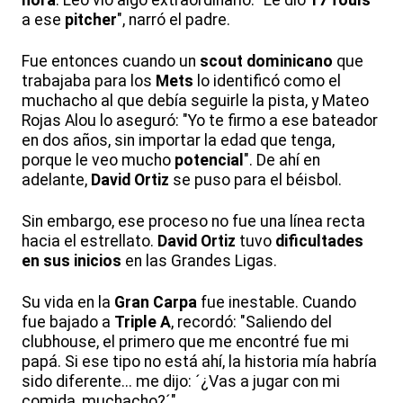
a ese
pitcher
", narró el padre.
Fue entonces cuando un
scout dominicano
que
trabajaba para los
Mets
lo identificó como el
muchacho al que debía seguirle la pista, y Mateo
Rojas Alou lo aseguró: "Yo te firmo a ese bateador
en dos años, sin importar la edad que tenga,
porque le veo mucho
potencial
". De ahí en
adelante,
David Ortiz
se puso para el béisbol.
Sin embargo, ese proceso no fue una línea recta
hacia el estrellato.
David Ortiz
tuvo
dificultades
en sus inicios
en las Grandes Ligas.
Su vida en la
Gran Carpa
fue inestable. Cuando
fue bajado a
Triple A
, recordó: "Saliendo del
clubhouse, el primero que me encontré fue mi
papá. Si ese tipo no está ahí, la historia mía habría
sido diferente... me dijo: ´¿Vas a jugar con mi
comida, muchacho?´".