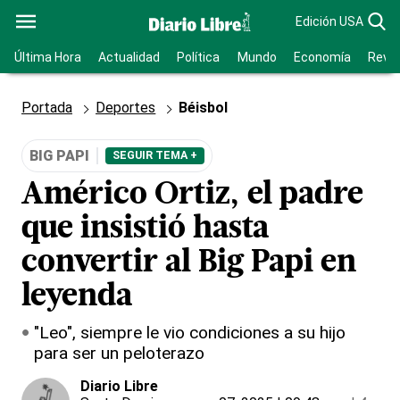
Edición USA
Última Hora
Actualidad
Política
Mundo
Economía
Revis
Portada
Deportes
Béisbol
BIG PAPI
SEGUIR TEMA +
Américo Ortiz, el padre
que insistió hasta
convertir al Big Papi en
leyenda
"Leo", siempre le vio condiciones a su hijo
para ser un peloterazo
Diario Libre