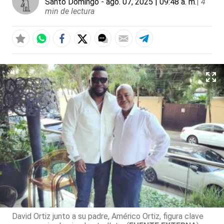
Santo Domingo
- ago. 07, 2025 | 09:48 a. m.
|
4
min de lectura
David Ortiz junto a su padre, Américo Ortiz, figura clave