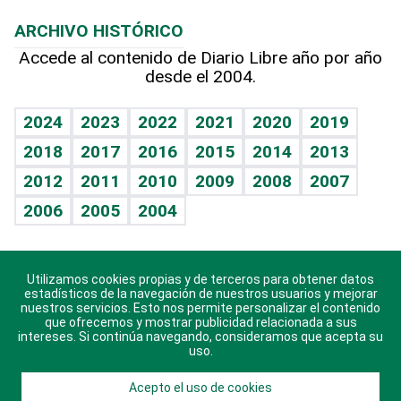
Macroeconomía
Mi mascota
Resultados deportivos
Noticiero Poteleche
Planeta
Efemérides
ARCHIVO HISTÓRICO
Hablando con el pediatra
Línea de hit
Columnistas
Hecho en casa
Cumpleaños
Accede al contenido de Diario Libre año por año
desde el 2004.
Diario de nutrición
Libreta deportiva
Lecturas
Mundo gamer
RSS
Vida y familia
BRV
Más firmas
Guía del dinero
Horóscopos
2024
2023
2022
2021
2020
2019
Eñe
TBT Deportivo
2018
2017
2016
2015
2014
2013
Juegos
2012
2011
2010
2009
2008
2007
Celebrando la vida
2006
2005
2004
Sin complejos
En pocas palabras
Utilizamos cookies propias y de terceros para obtener datos
Descarga nuestras aplicaciones para Android, iOS y
Escuchando al corazón
estadísticos de la navegación de nuestros usuarios y mejorar
sistema Huawei.
nuestros servicios. Esto nos permite personalizar el contenido
que ofrecemos y mostrar publicidad relacionada a sus
Economía Personal
intereses. Si continúa navegando, consideramos que acepta su
uso.
Consulta Libre
Acepto el uso de cookies