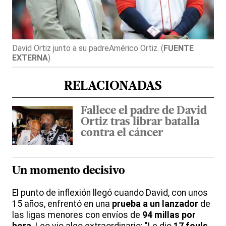
David Ortiz junto a su padreAmérico Ortiz.
(
FUENTE
EXTERNA
)
RELACIONADAS
Fallece el padre de David
Ortiz tras librar batalla
contra el cáncer
Un momento decisivo
El punto de inflexión llegó cuando David, con unos
15 años, enfrentó en una
prueba a un lanzador
de
las ligas menores con envíos de
94 millas por
hora
. Leo vio algo extraordinario: "Le dio
17 fouls