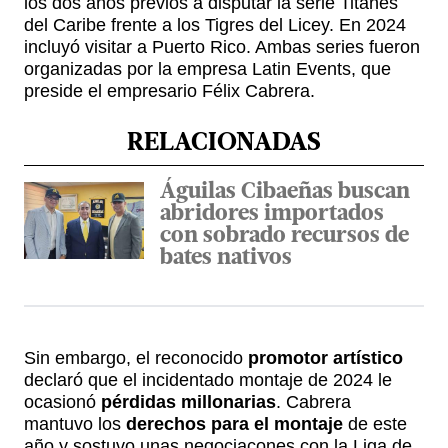
los dos años previos a disputar la serie Titanes
del Caribe frente a los Tigres del Licey. En 2024
incluyó visitar a Puerto Rico. Ambas series fueron
organizadas por la empresa Latin Events, que
preside el empresario Félix Cabrera.
RELACIONADAS
Águilas Cibaeñas buscan
abridores importados
con sobrado recursos de
bates nativos
Sin embargo, el reconocido
promotor artístico
declaró que el incidentado montaje de 2024 le
ocasionó
pérdidas millonarias
. Cabrera
mantuvo los
derechos para el montaje
de este
año y sostuvo unas negociacones con la Liga de