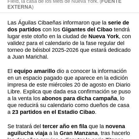
Field, la casa de los Mets de Nueva York. (
FUENTE
EXTERNA
)
Las Águilas Cibaeñas informaron que la
serie de
dos partidos
con los
Gigantes del Cibao
tendrá
lugar este otoño en la ciudad de
Nueva York
, con
validez para el calendario de la fase regular del
torneo de béisbol 2025-2026 que estará dedicado
a Juan Marichal.
El
equipo amarillo
dio a conocer la información
en un espacio pagado que aparece en la edición
impresa de este miércoles 20 de agosto en Diario
Libre. Explica que dada esa confirmación se puso
a la venta los
abonos para dicha campaña
, lo
que reducirá su calendario como dueños de casa
a
23 partidos en el Estadio Cibao
.
Se tratará del
tercer año en fila
que la
novena
aguilucha viaja
a la
Gran Manzana
, tras hacerlo