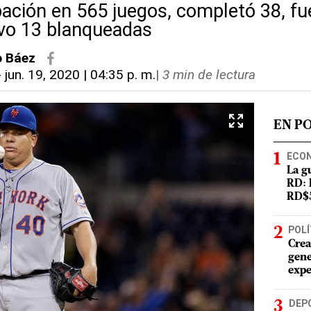
pación en 565 juegos, completó 38, fu
vo 13 blanqueadas
o Báez
-
jun. 19, 2020 | 04:35 p. m.
|
3 min de lectura
EN P
ECO
La g
RD: 
RD$5
POLÍ
Crea
gene
expe
DEP