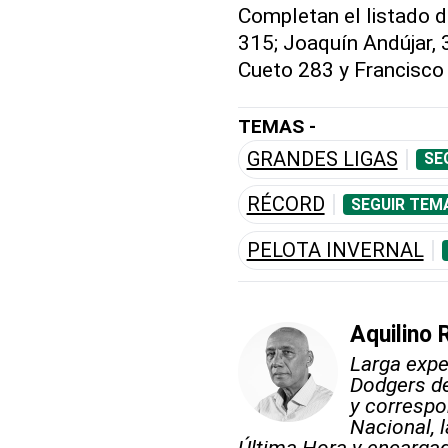
Completan el listado 
315; Joaquín Andújar,
Cueto 283 y Francisco 
TEMAS -
GRANDES LIGAS
SE
RÉCORD
SEGUIR TEM
PELOTA INVERNAL
Aquilino 
Larga expe
Dodgers d
y correspo
Nacional, l
Última Hora y encargado