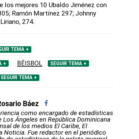
de los mejores 10 Ubaldo Jiménez con
 305; Ramón Martínez 297; Johnny
Liriano, 274.
GUIR TEMA +
BÉISBOL
A +
SEGUIR TEMA +
SEGUIR TEMA +
Rosario Báez
riencia como encargado de estadísticas
e Los Ángeles en República Dominicana
nsal de los medios El Caribe, El
a Noticia. Fue redactor en el periódico
 de estadísticas de la pelota invernal