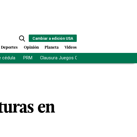
Cambiar a edición USA
Deportes
Opinión
Planeta
Videos
e cédula
PRM
Clausura Juegos Centroamericanos
De la Es
turas en