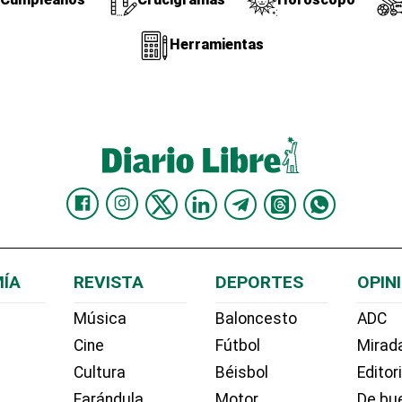
Herramientas
ÍA
REVISTA
DEPORTES
OPIN
Música
Baloncesto
ADC
Cine
Fútbol
Mirada
Cultura
Béisbol
Editor
Farándula
Motor
De bue