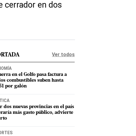
e cerrador en dos
Ver todos
ORTADA
NOMÍA
uerra en el Golfo pasa factura a
los combustibles suben hasta
1 por galón
TICA
r dos nuevas provincias en el país
raría más gasto público, advierte
rto
ORTES