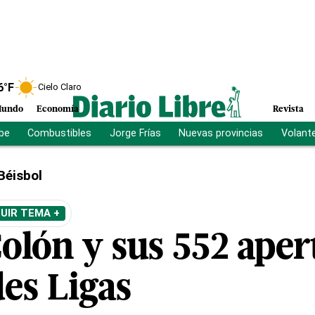
6
°F
Cielo Claro
undo
Economía
Revista
ibe
Combustibles
Jorge Frías
Nuevas provincias
Volant
Béisbol
UIR TEMA +
olón y sus 552 aper
es Ligas