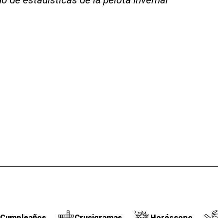
Cumpleaños
Crucigramas
Horóscopo