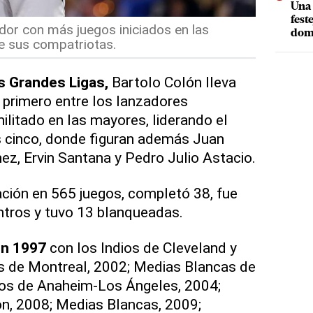
Una 
fest
ador con más juegos iniciados en las
dom
e sus compatriotas.
s Grandes Ligas,
Bartolo Colón lleva
 primero entre los lanzadores
litado en las mayores, liderando el
s cinco, donde figuran además Juan
ez, Ervin Santana y Pedro Julio Astacio.
pación en 565 juegos, completó 38, fue
ntros y tuvo 13 blanqueadas.
en 1997
con los Indios de Cleveland y
 de Montreal, 2002; Medias Blancas de
nos de Anaheim-Los Ángeles, 2004;
n, 2008; Medias Blancas, 2009;