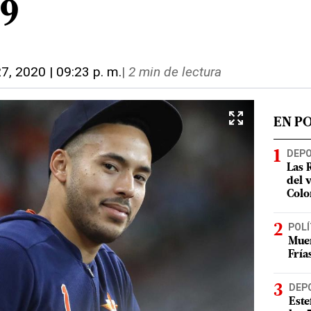
9
7, 2020 | 09:23 p. m.
|
2 min de lectura
EN P
DEP
Las 
del 
Colo
POLÍ
Muer
Fría
DEP
Este