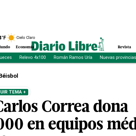
4
°F
Cielo Claro
undo
Economía
Revista
jueces
Relevo 4x100
Román Ramos Uría
Nuevas provincia
Béisbol
UIR TEMA +
Carlos Correa dona
00 en equipos méd