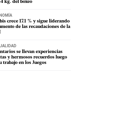
54 kg. del boxeo
NOMÍA
tbis crece 17.1 % y sigue liderando
umento de las recaudaciones de la
I
UALIDAD
ntarios se llevan experiencias
tas y hermosos recuerdos luego
u trabajo en los Juegos