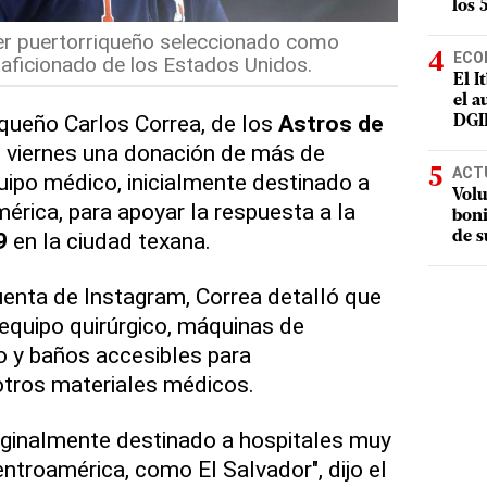
los 
mer puertorriqueño seleccionado como
ECO
aficionado de los Estados Unidos.
El I
el a
iqueño Carlos Correa, de los
Astros de
DGI
e viernes una donación de más de
ACT
ipo médico, inicialmente destinado a
Volu
érica, para apoyar la respuesta a la
boni
9
en la ciudad texana.
de s
enta de Instagram, Correa detalló que
equipo quirúrgico, máquinas de
cio y baños accesibles para
otros materiales médicos.
iginalmente destinado a hospitales muy
ntroamérica, como El Salvador", dijo el