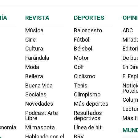
ÍA
REVISTA
DEPORTES
OPIN
Música
Baloncesto
ADC
Cine
Fútbol
Mirada
Cultura
Béisbol
Editor
Farándula
Motor
De bue
Moda
Golf
En Dir
Belleza
Ciclismo
El Esp
Buena Vida
Tenis
Notici
Potel
Sociales
Olimpismo
Colum
Novedades
Más deportes
Lectu
Podcast Arte
Resultados
Libre
deportivos
Más f
onomia
Mi mascota
Línea de hit
MUN
Hablando con el
BRV