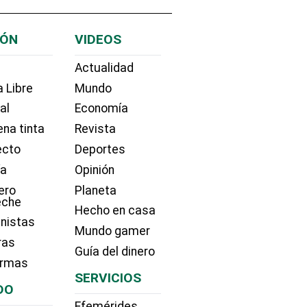
IÓN
VIDEOS
Actualidad
 Libre
Mundo
ial
Economía
na tinta
Revista
ecto
Deportes
ía
Opinión
ero
Planeta
eche
Hecho en casa
nistas
Mundo gamer
ras
Guía del dinero
irmas
SERVICIOS
DO
Efemérides