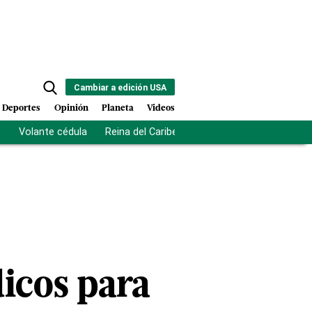
Cambiar a edición USA
Deportes
Opinión
Planeta
Videos
s
Volante cédula
Reina del Caribe
Clausura Juegos Centro
icos para