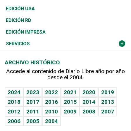
Reportajes
África
Vivienda
Buena Vida
Ciclismo
En Directo
Tecnología
Economía
EDICIÓN USA
Ocenanía
Telecom.
Sociales
Tenis
El Espía
Historia
Revista
EDICIÓN RD
Caribe
Global y variable
Novedades
Olimpismo
Noticiero Poteleche
Martes de tecnología
Deportes
EDICIÓN IMPRESA
Resto del mundo
Economía personal
Podcast Arte Libre
Más deportes
Columnistas
Cambio climático
Opinión
SERVICIOS
Macroeconomía
Mi mascota
Resultados deportivos
Lecturas
Planeta
Efemérides
ARCHIVO HISTÓRICO
Hablando con el pediatra
Línea de hit
Más firmas
Hecho en casa
Cumpleaños
Accede al contenido de Diario Libre año por año
desde el 2004.
Diario de nutrición
BRV
Mundo gamer
RSS
Vida y familia
TBT Deportivo
Guía del dinero
Horóscopos
2024
2023
2022
2021
2020
2019
Eñe
2018
2017
2016
2015
2014
2013
Crucigramas
2012
2011
2010
2009
2008
2007
Celebrando la vida
2006
2005
2004
Sin complejos