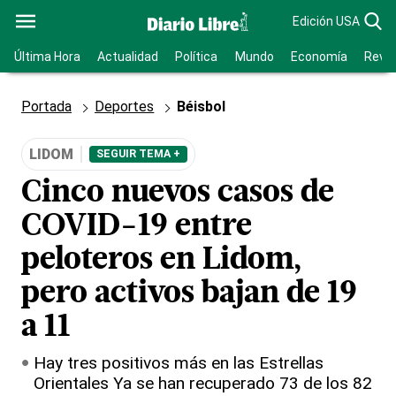
Edición USA
Última Hora
Actualidad
Política
Mundo
Economía
Revis
Portada
Deportes
Béisbol
LIDOM
SEGUIR TEMA +
Cinco nuevos casos de
COVID-19 entre
peloteros en Lidom,
pero activos bajan de 19
a 11
Hay tres positivos más en las Estrellas
Orientales Ya se han recuperado 73 de los 82