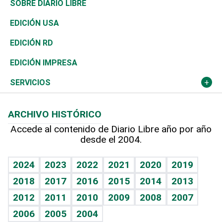
Asia
Consumo
Belleza
Golf
De buena tinta
Clima
Mundo
SOBRE DIARIO LIBRE
Reportajes
África
Vivienda
Buena Vida
Ciclismo
En Directo
Tecnología
Economía
EDICIÓN USA
Ocenanía
Telecom.
Sociales
Tenis
El Espía
Historia
Revista
EDICIÓN RD
Caribe
Global y variable
Novedades
Olimpismo
Noticiero Poteleche
Martes de tecnología
Deportes
EDICIÓN IMPRESA
Resto del mundo
Economía personal
Podcast Arte Libre
Más deportes
Columnistas
Cambio climático
Opinión
SERVICIOS
Macroeconomía
Mi mascota
Resultados deportivos
Lecturas
Planeta
Efemérides
ARCHIVO HISTÓRICO
Hablando con el pediatra
Línea de hit
Más firmas
Hecho en casa
Cumpleaños
Accede al contenido de Diario Libre año por año
desde el 2004.
Diario de nutrición
BRV
Mundo gamer
RSS
Vida y familia
TBT Deportivo
Guía del dinero
Horóscopos
2024
2023
2022
2021
2020
2019
Eñe
2018
2017
2016
2015
2014
2013
Crucigramas
2012
2011
2010
2009
2008
2007
Celebrando la vida
2006
2005
2004
Sin complejos