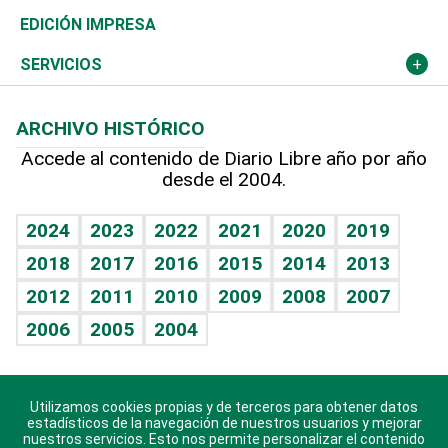
Caribe
Global y variable
Novedades
Olimpismo
Noticiero Poteleche
Martes de tecnología
Deportes
EDICIÓN IMPRESA
Resto del mundo
Economía personal
Podcast Arte Libre
Más deportes
Columnistas
Cambio climático
Opinión
SERVICIOS
Macroeconomía
Mi mascota
Resultados deportivos
Lecturas
Planeta
Efemérides
ARCHIVO HISTÓRICO
Hablando con el pediatra
Línea de hit
Más firmas
Hecho en casa
Cumpleaños
Accede al contenido de Diario Libre año por año
desde el 2004.
Diario de nutrición
BRV
Mundo gamer
RSS
Vida y familia
TBT Deportivo
Guía del dinero
Horóscopos
2024
2023
2022
2021
2020
2019
Eñe
2018
2017
2016
2015
2014
2013
Crucigramas
2012
2011
2010
2009
2008
2007
Celebrando la vida
2006
2005
2004
Sin complejos
En pocas palabras
Utilizamos cookies propias y de terceros para obtener datos
Descarga nuestras aplicaciones para Android, iOS y
Escuchando al corazón
estadísticos de la navegación de nuestros usuarios y mejorar
sistema Huawei.
nuestros servicios. Esto nos permite personalizar el contenido