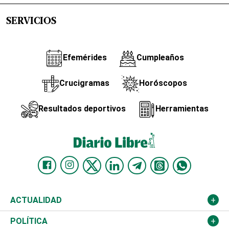
SERVICIOS
Efemérides
Cumpleaños
Crucigramas
Horóscopos
Resultados deportivos
Herramientas
ACTUALIDAD
Nacional
POLÍTICA