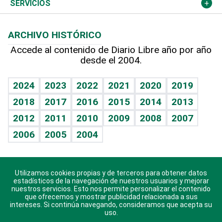
Resto del mundo
Economía personal
Podcast Arte Libre
Más deportes
Columnistas
Cambio climático
Opinión
SERVICIOS
Macroeconomía
Mi mascota
Resultados deportivos
Lecturas
Planeta
Efemérides
ARCHIVO HISTÓRICO
Hablando con el pediatra
Línea de hit
Más firmas
Hecho en casa
Cumpleaños
Accede al contenido de Diario Libre año por año
desde el 2004.
Diario de nutrición
BRV
Mundo gamer
RSS
Vida y familia
TBT Deportivo
Guía del dinero
Horóscopos
2024
2023
2022
2021
2020
2019
Eñe
2018
2017
2016
2015
2014
2013
Crucigramas
2012
2011
2010
2009
2008
2007
Celebrando la vida
2006
2005
2004
Sin complejos
En pocas palabras
Utilizamos cookies propias y de terceros para obtener datos
Descarga nuestras aplicaciones para Android, iOS y
Escuchando al corazón
estadísticos de la navegación de nuestros usuarios y mejorar
sistema Huawei.
nuestros servicios. Esto nos permite personalizar el contenido
que ofrecemos y mostrar publicidad relacionada a sus
Economía Personal
intereses. Si continúa navegando, consideramos que acepta su
uso.
Consulta Libre