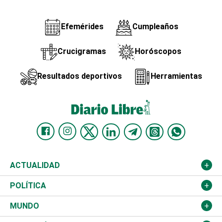
Efemérides
Cumpleaños
Crucigramas
Horóscopos
Resultados deportivos
Herramientas
ACTUALIDAD
Nacional
POLÍTICA
Ciudad
Partidos
MUNDO