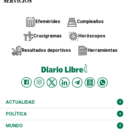
SERVICIOS
Efemérides
Cumpleaños
Crucigramas
Horóscopos
Resultados deportivos
Herramientas
ACTUALIDAD
Nacional
POLÍTICA
Ciudad
Partidos
MUNDO