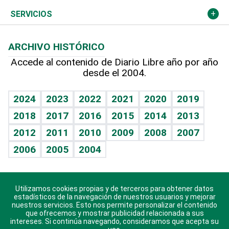
Resto del mundo
Economía personal
Podcast Arte Libre
Más deportes
Columnistas
Cambio climático
Opinión
SERVICIOS
Macroeconomía
Mi mascota
Resultados deportivos
Lecturas
Planeta
Efemérides
ARCHIVO HISTÓRICO
Hablando con el pediatra
Línea de hit
Más firmas
Hecho en casa
Cumpleaños
Accede al contenido de Diario Libre año por año
desde el 2004.
Diario de nutrición
BRV
Mundo gamer
RSS
Vida y familia
TBT Deportivo
Guía del dinero
Horóscopos
2024
2023
2022
2021
2020
2019
Eñe
2018
2017
2016
2015
2014
2013
Crucigramas
2012
2011
2010
2009
2008
2007
Celebrando la vida
2006
2005
2004
Sin complejos
En pocas palabras
Utilizamos cookies propias y de terceros para obtener datos
Descarga nuestras aplicaciones para Android, iOS y
Escuchando al corazón
estadísticos de la navegación de nuestros usuarios y mejorar
sistema Huawei.
nuestros servicios. Esto nos permite personalizar el contenido
que ofrecemos y mostrar publicidad relacionada a sus
Economía Personal
intereses. Si continúa navegando, consideramos que acepta su