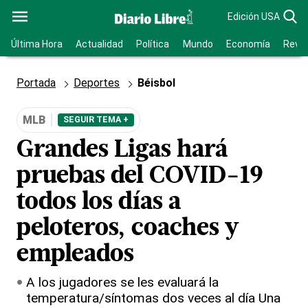
Edición USA
Última Hora
Actualidad
Política
Mundo
Economía
Revis
Portada
Deportes
Béisbol
MLB
SEGUIR TEMA +
Grandes Ligas hará
pruebas del COVID-19
todos los días a
peloteros, coaches y
empleados
A los jugadores se les evaluará la
temperatura/síntomas dos veces al día Una