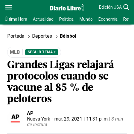
Edición USA
Última Hora
Actualidad
Política
Mundo
Economía
Revis
Portada
Deportes
Béisbol
MLB
SEGUIR TEMA +
Grandes Ligas relajará
protocolos cuando se
vacune al 85 % de
peloteros
AP
Nueva York
- mar. 29, 2021 | 11:31 p. m.
|
3 min
de lectura