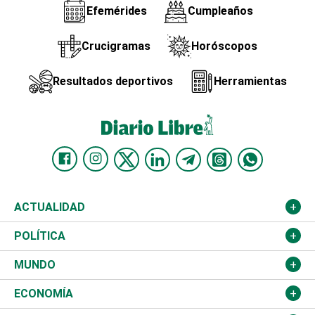
Efemérides
Cumpleaños
Crucigramas
Horóscopos
Resultados deportivos
Herramientas
ACTUALIDAD
Nacional
POLÍTICA
Ciudad
Partidos
MUNDO
Educación
JCE
Estados Unidos
ECONOMÍA