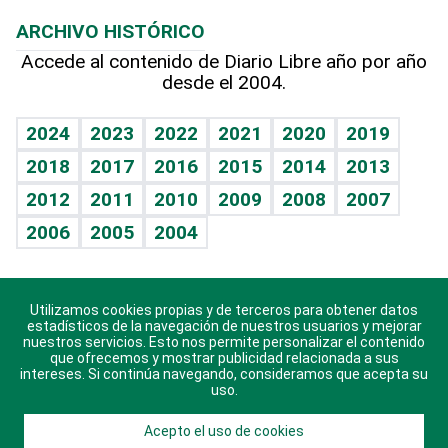
Macroeconomía
Mi mascota
Resultados deportivos
Lecturas
Planeta
Efemérides
ARCHIVO HISTÓRICO
Hablando con el pediatra
Línea de hit
Más firmas
Hecho en casa
Cumpleaños
Accede al contenido de Diario Libre año por año
desde el 2004.
Diario de nutrición
BRV
Mundo gamer
RSS
Vida y familia
TBT Deportivo
Guía del dinero
Horóscopos
2024
2023
2022
2021
2020
2019
Eñe
2018
2017
2016
2015
2014
2013
Crucigramas
2012
2011
2010
2009
2008
2007
Celebrando la vida
2006
2005
2004
Sin complejos
En pocas palabras
Utilizamos cookies propias y de terceros para obtener datos
Descarga nuestras aplicaciones para Android, iOS y
Escuchando al corazón
estadísticos de la navegación de nuestros usuarios y mejorar
sistema Huawei.
nuestros servicios. Esto nos permite personalizar el contenido
que ofrecemos y mostrar publicidad relacionada a sus
Economía Personal
intereses. Si continúa navegando, consideramos que acepta su
uso.
Consulta Libre
Acepto el uso de cookies