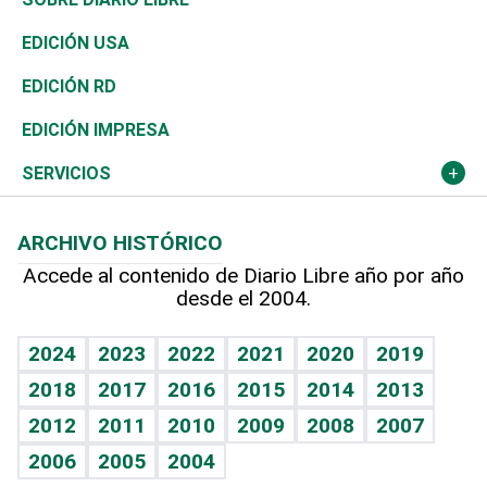
Reportajes
África
Vivienda
Buena Vida
Ciclismo
En Directo
Tecnología
Economía
EDICIÓN USA
Ocenanía
Telecom.
Sociales
Tenis
El Espía
Historia
Revista
EDICIÓN RD
Caribe
Global y variable
Novedades
Olimpismo
Noticiero Poteleche
Martes de tecnología
Deportes
EDICIÓN IMPRESA
Resto del mundo
Economía personal
Podcast Arte Libre
Más deportes
Columnistas
Cambio climático
Opinión
SERVICIOS
Macroeconomía
Mi mascota
Resultados deportivos
Lecturas
Planeta
Efemérides
ARCHIVO HISTÓRICO
Hablando con el pediatra
Línea de hit
Más firmas
Hecho en casa
Cumpleaños
Accede al contenido de Diario Libre año por año
desde el 2004.
Diario de nutrición
BRV
Mundo gamer
RSS
Vida y familia
TBT Deportivo
Guía del dinero
Horóscopos
2024
2023
2022
2021
2020
2019
Eñe
2018
2017
2016
2015
2014
2013
Crucigramas
2012
2011
2010
2009
2008
2007
Celebrando la vida
2006
2005
2004
Sin complejos