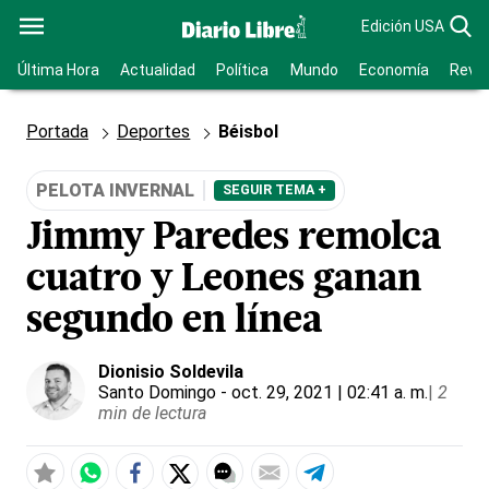
Edición USA
Última Hora
Actualidad
Política
Mundo
Economía
Revis
Portada
Deportes
Béisbol
PELOTA INVERNAL
SEGUIR TEMA +
Jimmy Paredes remolca
cuatro y Leones ganan
segundo en línea
Dionisio Soldevila
Santo Domingo
- oct. 29, 2021 | 02:41 a. m.
|
2
min de lectura