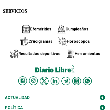
SERVICIOS
Efemérides
Cumpleaños
Crucigramas
Horóscopos
Resultados deportivos
Herramientas
ACTUALIDAD
Nacional
POLÍTICA