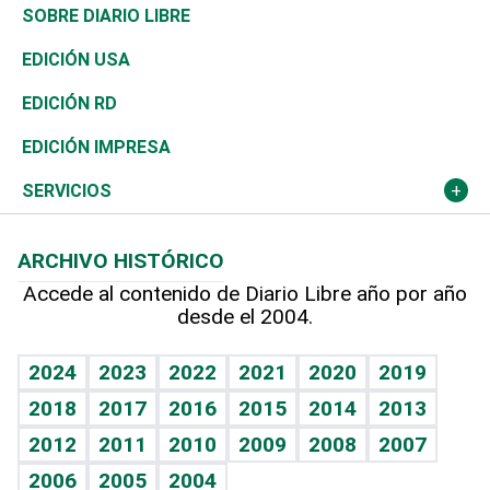
José Boquete
Asia
Consumo
Belleza
Golf
De buena tinta
Clima
Mundo
SOBRE DIARIO LIBRE
Reportajes
África
Vivienda
Buena Vida
Ciclismo
En Directo
Tecnología
Economía
EDICIÓN USA
Ocenanía
Telecom.
Sociales
Tenis
El Espía
Historia
Revista
EDICIÓN RD
Caribe
Global y variable
Novedades
Olimpismo
Noticiero Poteleche
Martes de tecnología
Deportes
EDICIÓN IMPRESA
Resto del mundo
Economía personal
Podcast Arte Libre
Más deportes
Columnistas
Cambio climático
Opinión
SERVICIOS
Macroeconomía
Mi mascota
Resultados deportivos
Lecturas
Planeta
Efemérides
ARCHIVO HISTÓRICO
Hablando con el pediatra
Línea de hit
Más firmas
Hecho en casa
Cumpleaños
Accede al contenido de Diario Libre año por año
desde el 2004.
Diario de nutrición
BRV
Mundo gamer
RSS
Vida y familia
TBT Deportivo
Guía del dinero
Horóscopos
2024
2023
2022
2021
2020
2019
Eñe
2018
2017
2016
2015
2014
2013
Crucigramas
2012
2011
2010
2009
2008
2007
Celebrando la vida
2006
2005
2004