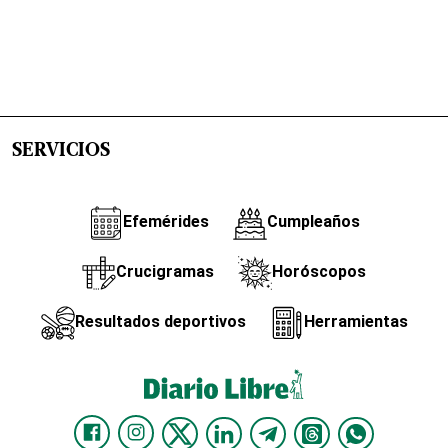
SERVICIOS
Efemérides
Cumpleaños
Crucigramas
Horóscopos
Resultados deportivos
Herramientas