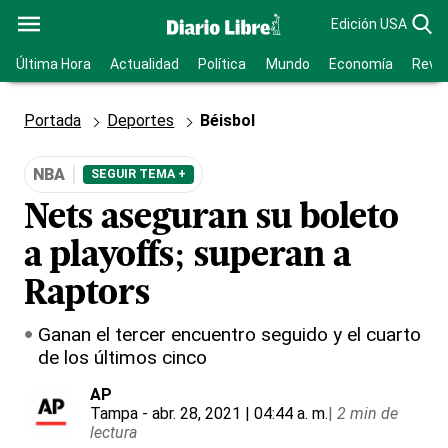
Edición USA
Última Hora
Actualidad
Política
Mundo
Economía
Revis
Portada
Deportes
Béisbol
NBA
SEGUIR TEMA +
Nets aseguran su boleto
a playoffs; superan a
Raptors
Ganan el tercer encuentro seguido y el cuarto
de los últimos cinco
AP
Tampa
- abr. 28, 2021 | 04:44 a. m.
|
2 min de
lectura